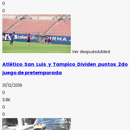
0
0
Ver después
Added
Atlético San Luis y Tampico Dividen puntos 2do
juego de pretemporada
31/12/2019
0
3.8K
0
0