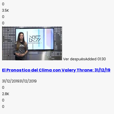
0
3.5K
0
0
Ver después
Added
01:30
El Pronostico del Clima con Valery Thrane: 31/12/19
31/12/2019
31/12/2019
0
2.8K
0
0