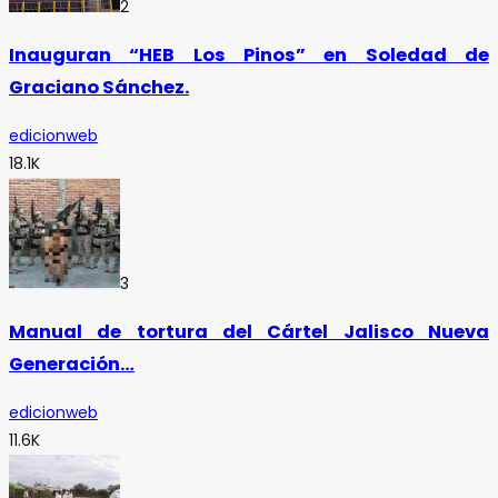
2
Inauguran “HEB Los Pinos” en Soledad de
Graciano Sánchez.
edicionweb
18.1K
3
Manual de tortura del Cártel Jalisco Nueva
Generación…
edicionweb
11.6K