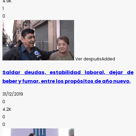
4.9K
1
0
Ver después
Added
Saldar deudas, estabilidad laboral, dejar de
beber y fumar, entre los propósitos de año nuevo.
31/12/2019
0
4.2K
0
0