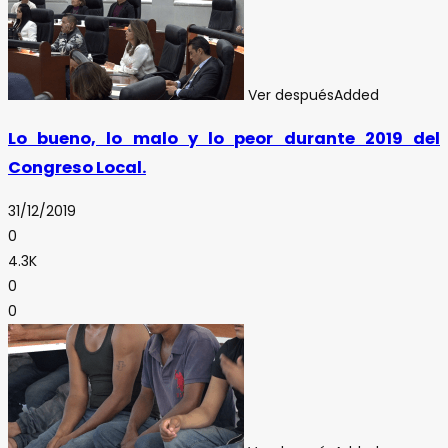
Ver después
Added
Lo bueno, lo malo y lo peor durante 2019 del
Congreso Local.
31/12/2019
0
4.3K
0
0