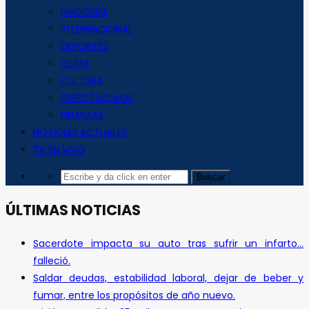
NACIONAL
INTERNACIONAL
DEPORTES
CLIMA
CULTURA
ESPECTACULOS
FINANZAS
NOTICIAS ACTUALES
TV EN VIVO
ÚLTIMAS NOTICIAS
Sacerdote impacta su auto tras sufrir un infarto…
falleció.
Saldar deudas, estabilidad laboral, dejar de beber y
fumar, entre los propósitos de año nuevo.