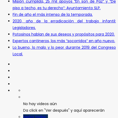
Misión cumplida, 25 mil apoyos “En son de Paz” y “De
piso a techo, es tu derecho”: Ayuntamiento SLP.
Fin de año el más intenso de la temporada.
2020, año de la erradicación del trabajo infantil:
Legisladores.
Potosinos hablan de sus deseos y propósitos para 2020.
Expertos cantineros, los más “socorridos” en año nuevo.
Lo bueno, lo malo y lo peor durante 2019 del Congreso
Local.
No hay videos aún
Da click en "Ver después" y aquí aparecerán
Verlos todos