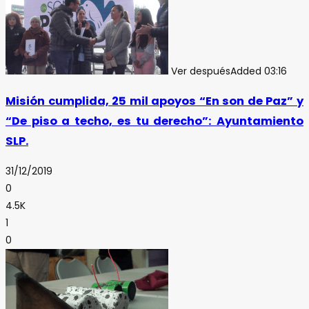
Ver después
Added
03:16
Misión cumplida, 25 mil apoyos “En son de Paz” y
“De piso a techo, es tu derecho”: Ayuntamiento
SLP.
31/12/2019
0
4.5K
1
0