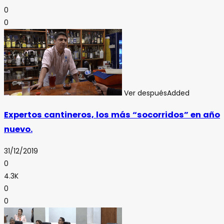
0
0
Ver después
Added
Expertos cantineros, los más “socorridos” en año
nuevo.
31/12/2019
0
4.3K
0
0