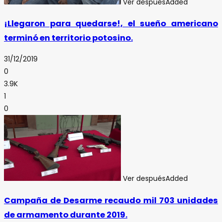
Ver después
Added
¡Llegaron para quedarse!, el sueño americano
terminó en territorio potosino.
31/12/2019
0
3.9K
1
0
Ver después
Added
Campaña de Desarme recaudo mil 703 unidades
de armamento durante 2019.