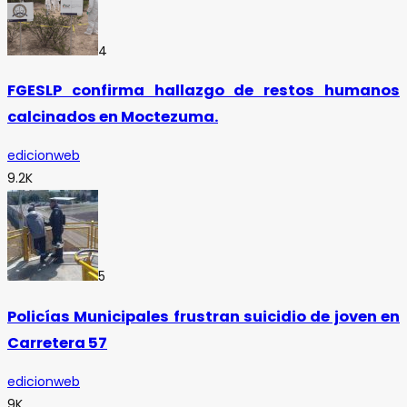
4
FGESLP confirma hallazgo de restos humanos
calcinados en Moctezuma.
edicionweb
9.2K
5
Policías Municipales frustran suicidio de joven en
Carretera 57
edicionweb
9K