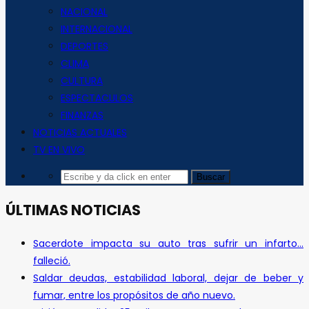
NACIONAL
INTERNACIONAL
DEPORTES
CLIMA
CULTURA
ESPECTACULOS
FINANZAS
NOTICIAS ACTUALES
TV EN VIVO
ÚLTIMAS NOTICIAS
Sacerdote impacta su auto tras sufrir un infarto…
falleció.
Saldar deudas, estabilidad laboral, dejar de beber y
fumar, entre los propósitos de año nuevo.