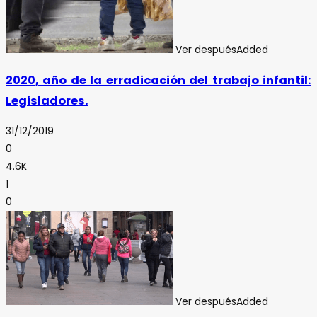
Ver después
Added
2020, año de la erradicación del trabajo infantil:
Legisladores.
31/12/2019
0
4.6K
1
0
Ver después
Added