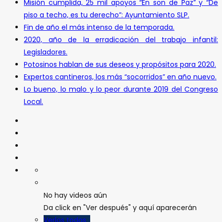
Misión cumplida, 25 mil apoyos “En son de Paz” y “De
piso a techo, es tu derecho”: Ayuntamiento SLP.
Fin de año el más intenso de la temporada.
2020, año de la erradicación del trabajo infantil:
Legisladores.
Potosinos hablan de sus deseos y propósitos para 2020.
Expertos cantineros, los más “socorridos” en año nuevo.
Lo bueno, lo malo y lo peor durante 2019 del Congreso
Local.
No hay videos aún
Da click en "Ver después" y aquí aparecerán
Verlos todos