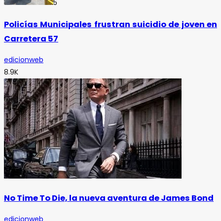
5
Policías Municipales frustran suicidio de joven en
Carretera 57
edicionweb
8.9K
No Time To Die, la nueva aventura de James Bond
edicionweb