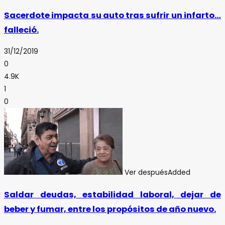
Sacerdote impacta su auto tras sufrir un infarto…
falleció.
31/12/2019
0
4.9K
1
0
Ver después
Added
Saldar deudas, estabilidad laboral, dejar de
beber y fumar, entre los propósitos de año nuevo.