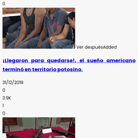
0
Ver después
Added
¡Llegaron para quedarse!, el sueño americano
terminó en territorio potosino.
31/12/2019
0
3.9K
1
0