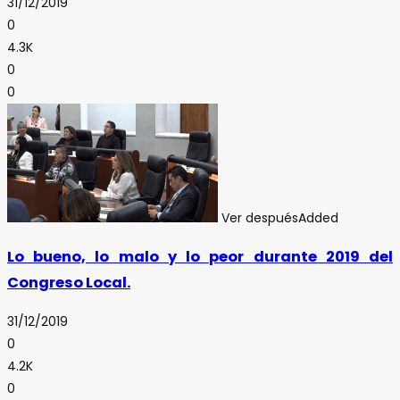
31/12/2019
0
4.3K
0
0
Ver después
Added
Lo bueno, lo malo y lo peor durante 2019 del
Congreso Local.
31/12/2019
0
4.2K
0