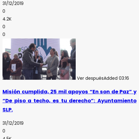
31/12/2019
0
4.2K
0
0
Ver después
Added
03:16
Misión cumplida, 25 mil apoyos “En son de Paz” y
“De piso a techo, es tu derecho”: Ayuntamiento
SLP.
31/12/2019
0
4.5K