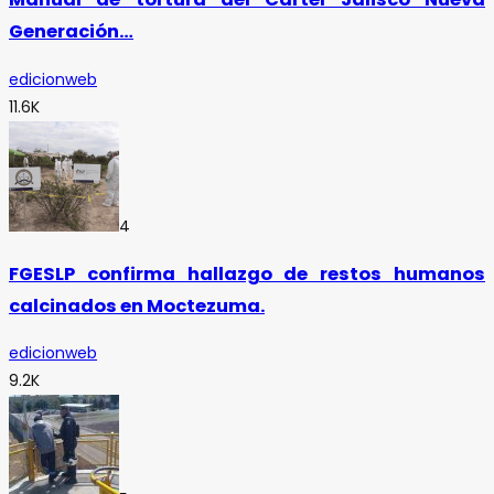
Generación…
edicionweb
11.6K
4
FGESLP confirma hallazgo de restos humanos
calcinados en Moctezuma.
edicionweb
9.2K