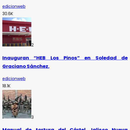
edicionweb
30.6K
2
Inauguran “HEB Los Pinos” en Soledad de
Graciano Sánchez.
edicionweb
18.1K
3
Manual de tortura del Cártel Jalisco Nueva