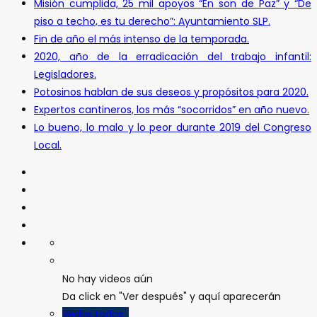
Misión cumplida, 25 mil apoyos “En son de Paz” y “De
piso a techo, es tu derecho”: Ayuntamiento SLP.
Fin de año el más intenso de la temporada.
2020, año de la erradicación del trabajo infantil:
Legisladores.
Potosinos hablan de sus deseos y propósitos para 2020.
Expertos cantineros, los más “socorridos” en año nuevo.
Lo bueno, lo malo y lo peor durante 2019 del Congreso
Local.
No hay videos aún
Da click en "Ver después" y aquí aparecerán
Verlos todos