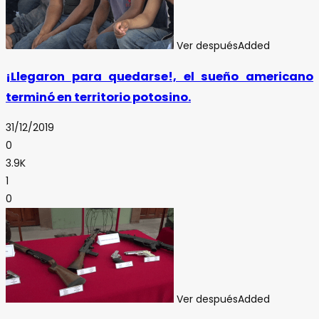
Ver después
Added
¡Llegaron para quedarse!, el sueño americano
terminó en territorio potosino.
31/12/2019
0
3.9K
1
0
Ver después
Added