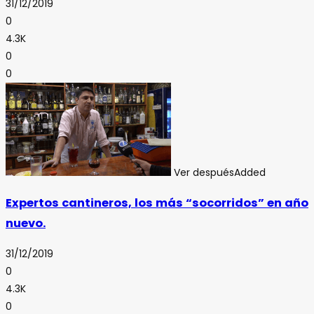
31/12/2019
0
4.3K
0
0
Ver después
Added
Expertos cantineros, los más “socorridos” en año
nuevo.
31/12/2019
0
4.3K
0