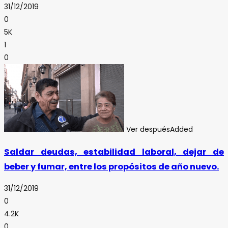
31/12/2019
0
5K
1
0
Ver después
Added
Saldar deudas, estabilidad laboral, dejar de
beber y fumar, entre los propósitos de año nuevo.
31/12/2019
0
4.2K
0