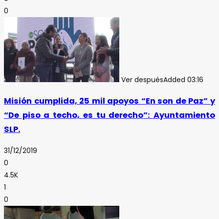
0
Ver después
Added
03:16
Misión cumplida, 25 mil apoyos “En son de Paz” y
“De piso a techo, es tu derecho”: Ayuntamiento
SLP.
31/12/2019
0
4.5K
1
0