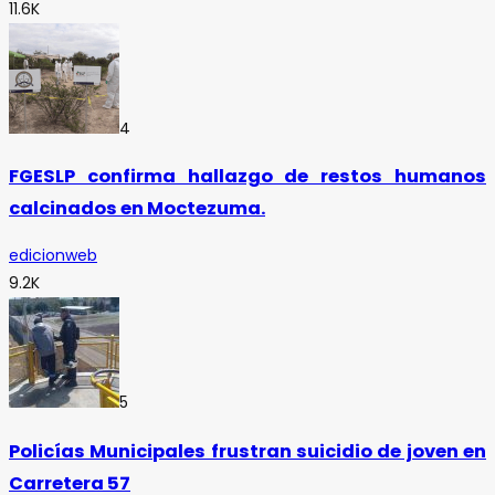
11.6K
4
FGESLP confirma hallazgo de restos humanos
calcinados en Moctezuma.
edicionweb
9.2K
5
Policías Municipales frustran suicidio de joven en
Carretera 57