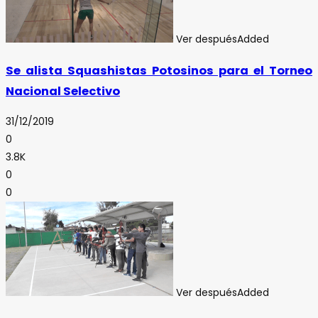
Ver después
Added
Se alista Squashistas Potosinos para el Torneo
Nacional Selectivo
31/12/2019
0
3.8K
0
0
Ver después
Added