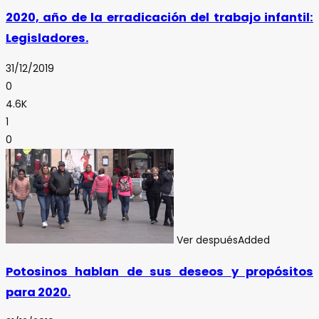
2020, año de la erradicación del trabajo infantil:
Legisladores.
31/12/2019
0
4.6K
1
0
Ver después
Added
Potosinos hablan de sus deseos y propósitos
para 2020.