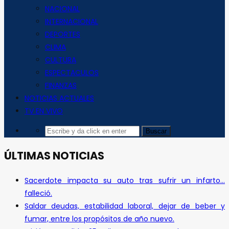
NACIONAL
INTERNACIONAL
DEPORTES
CLIMA
CULTURA
ESPECTACULOS
FINANZAS
NOTICIAS ACTUALES
TV EN VIVO
ÚLTIMAS NOTICIAS
Sacerdote impacta su auto tras sufrir un infarto…
falleció.
Saldar deudas, estabilidad laboral, dejar de beber y
fumar, entre los propósitos de año nuevo.