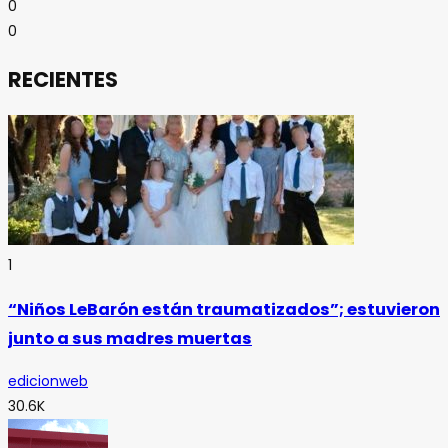
0
0
RECIENTES
1
“Niños LeBarón están traumatizados”; estuvieron
junto a sus madres muertas
edicionweb
30.6K