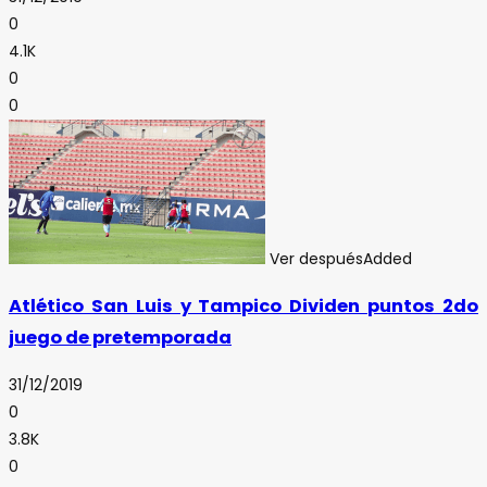
0
4.1K
0
0
Ver después
Added
Atlético San Luis y Tampico Dividen puntos 2do
juego de pretemporada
31/12/2019
0
3.8K
0