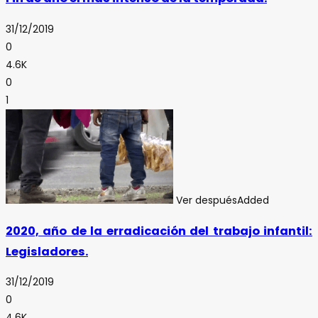
31/12/2019
0
4.6K
0
1
Ver después
Added
2020, año de la erradicación del trabajo infantil:
Legisladores.
31/12/2019
0
4.6K