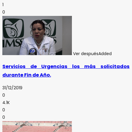
1
0
Ver después
Added
Servicios de Urgencias los más solicitados
durante Fin de Año.
31/12/2019
0
4.1K
0
0