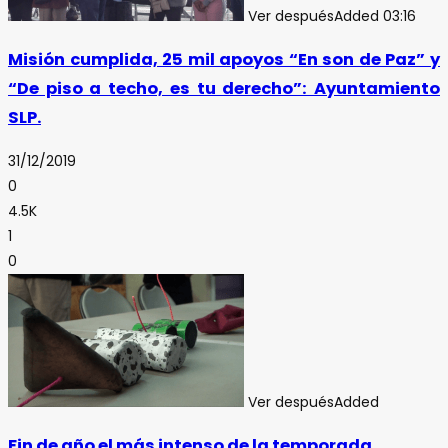
Ver después
Added
03:16
Misión cumplida, 25 mil apoyos “En son de Paz” y
“De piso a techo, es tu derecho”: Ayuntamiento
SLP.
31/12/2019
0
4.5K
1
0
Ver después
Added
Fin de año el más intenso de la temporada.