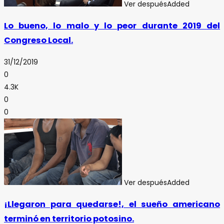
Ver después
Added
Lo bueno, lo malo y lo peor durante 2019 del
Congreso Local.
31/12/2019
0
4.3K
0
0
Ver después
Added
¡Llegaron para quedarse!, el sueño americano
terminó en territorio potosino.