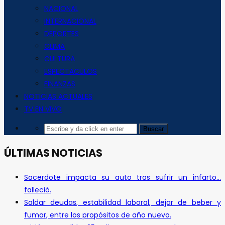
NACIONAL
INTERNACIONAL
DEPORTES
CLIMA
CULTURA
ESPECTACULOS
FINANZAS
NOTICIAS ACTUALES
TV EN VIVO
ÚLTIMAS NOTICIAS
Sacerdote impacta su auto tras sufrir un infarto…
falleció.
Saldar deudas, estabilidad laboral, dejar de beber y
fumar, entre los propósitos de año nuevo.