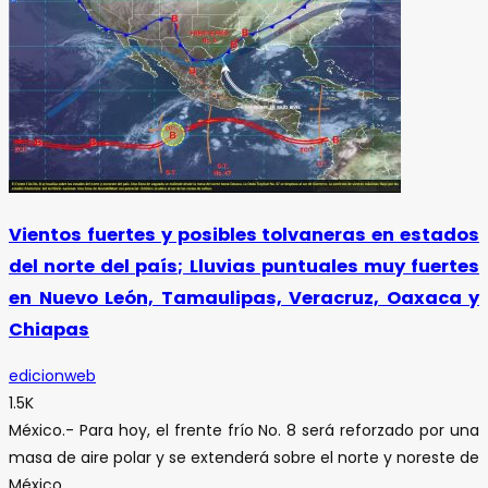
Vientos fuertes y posibles tolvaneras en estados
del norte del país; Lluvias puntuales muy fuertes
en Nuevo León, Tamaulipas, Veracruz, Oaxaca y
Chiapas
edicionweb
1.5K
México.- Para hoy, el frente frío No. 8 será reforzado por una
masa de aire polar y se extenderá sobre el norte y noreste de
México,...