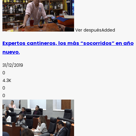
Ver después
Added
Expertos cantineros, los más “socorridos” en año
nuevo.
31/12/2019
0
4.3K
0
0