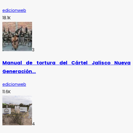
edicionweb
18.1K
3
Manual de tortura del Cártel Jalisco Nueva
Generación…
edicionweb
11.6K
4