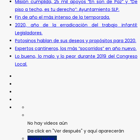
Misión cumplida, 25 mil apoyos “En son de Paz” y “De
piso a techo, es tu derecho”: Ayuntamiento SLP.
Fin de año el más intenso de la temporada.
2020, año de la erradicación del trabajo infantil:
Legisladores.
Potosinos hablan de sus deseos y propósitos para 2020.
Expertos cantineros, los más “socorridos” en año nuevo.
Lo bueno, lo malo y lo peor durante 2019 del Congreso
Local.
No hay videos aún
Da click en "Ver después" y aquí aparecerán
Verlos todos