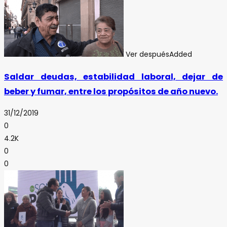
Ver después
Added
Saldar deudas, estabilidad laboral, dejar de
beber y fumar, entre los propósitos de año nuevo.
31/12/2019
0
4.2K
0
0