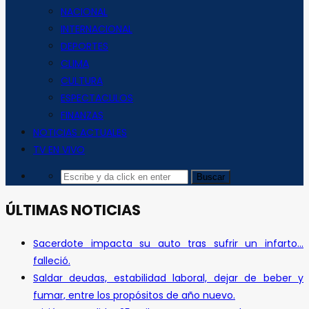
NACIONAL
INTERNACIONAL
DEPORTES
CLIMA
CULTURA
ESPECTACULOS
FINANZAS
NOTICIAS ACTUALES
TV EN VIVO
ÚLTIMAS NOTICIAS
Sacerdote impacta su auto tras sufrir un infarto…
falleció.
Saldar deudas, estabilidad laboral, dejar de beber y
fumar, entre los propósitos de año nuevo.