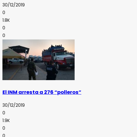
30/12/2019
0
1.8K
0
0
El INM arresta a 276 “polleros”
30/12/2019
0
1.9K
0
0