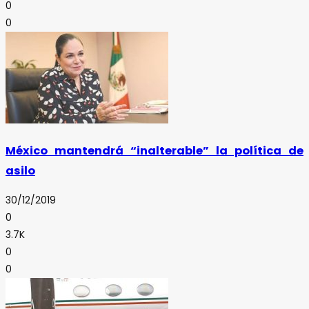
0
0
México mantendrá “inalterable” la política de
asilo
30/12/2019
0
3.7K
0
0