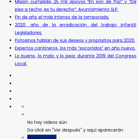
Misión cumplida, 25 mil apoyos “En son de Paz” y “De
piso a techo, es tu derecho”: Ayuntamiento SLP.
Fin de año el más intenso de la temporada.
2020, año de la erradicación del trabajo infantil:
Legisladores.
Potosinos hablan de sus deseos y propósitos para 2020.
Expertos cantineros, los más “socorridos” en año nuevo.
Lo bueno, lo malo y lo peor durante 2019 del Congreso
Local.
No hay videos aún
Da click en "Ver después" y aquí aparecerán
Verlos todos