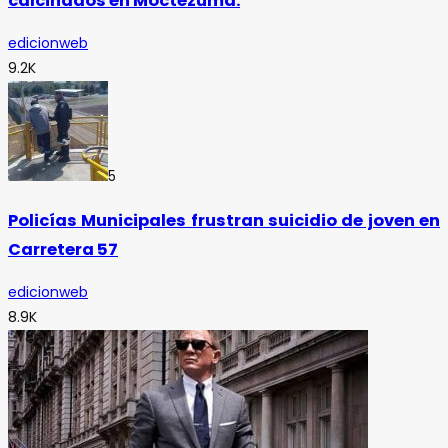
calcinados en Moctezuma.
edicionweb
9.2K
5
Policías Municipales frustran suicidio de joven en
Carretera 57
edicionweb
8.9K