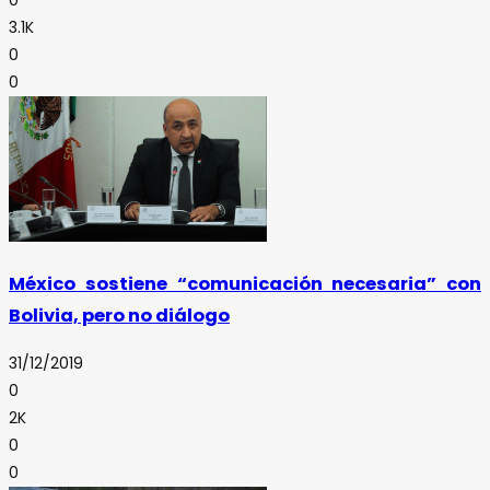
3.1K
0
0
México sostiene “comunicación necesaria” con
Bolivia, pero no diálogo
31/12/2019
0
2K
0
0