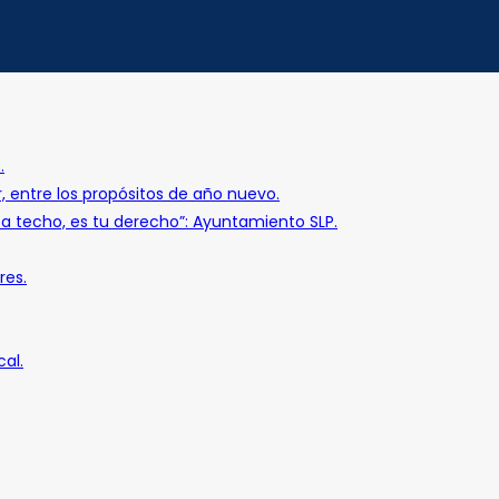
.
r, entre los propósitos de año nuevo.
o a techo, es tu derecho”: Ayuntamiento SLP.
res.
al.