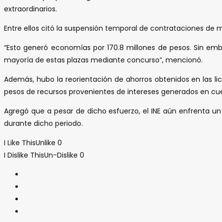
extraordinarios.
Entre ellos citó la suspensión temporal de contrataciones de m
“Esto generó economías por 170.8 millones de pesos. Sin emb
mayoría de estas plazas mediante concurso”, mencionó.
Además, hubo la reorientación de ahorros obtenidos en las li
pesos de recursos provenientes de intereses generados en cue
Agregó que a pesar de dicho esfuerzo, el INE aún enfrenta un 
durante dicho periodo.
I Like This
Unlike
0
I Dislike This
Un-Dislike
0