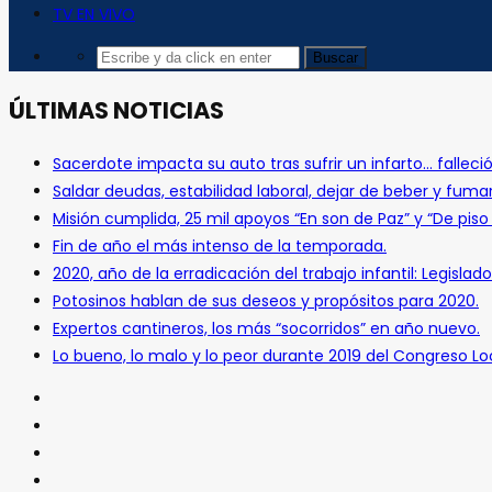
TV EN VIVO
ÚLTIMAS NOTICIAS
Sacerdote impacta su auto tras sufrir un infarto… falleció
Saldar deudas, estabilidad laboral, dejar de beber y fuma
Misión cumplida, 25 mil apoyos “En son de Paz” y “De pis
Fin de año el más intenso de la temporada.
2020, año de la erradicación del trabajo infantil: Legislado
Potosinos hablan de sus deseos y propósitos para 2020.
Expertos cantineros, los más “socorridos” en año nuevo.
Lo bueno, lo malo y lo peor durante 2019 del Congreso Loc