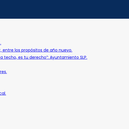
.
r, entre los propósitos de año nuevo.
o a techo, es tu derecho”: Ayuntamiento SLP.
res.
al.