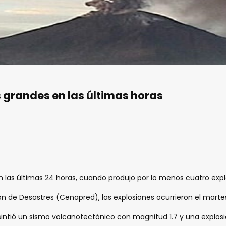
 grandes en las últimas horas
en las últimas 24 horas, cuando produjo por lo menos cuatro exp
e Desastres (Cenapred), las explosiones ocurrieron el martes a la
e sintió un sismo volcanotectónico con magnitud 1.7 y una explos