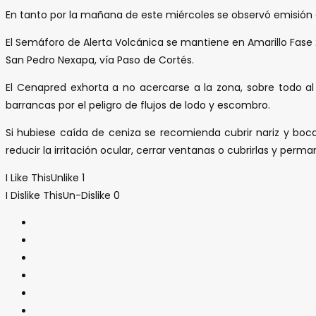
En tanto por la mañana de este miércoles se observó emisión c
El Semáforo de Alerta Volcánica se mantiene en Amarillo Fase 2,
San Pedro Nexapa, vía Paso de Cortés.
El Cenapred exhorta a no acercarse a la zona, sobre todo al c
barrancas por el peligro de flujos de lodo y escombro.
Si hubiese caída de ceniza se recomienda cubrir nariz y boc
reducir la irritación ocular, cerrar ventanas o cubrirlas y perm
I Like This
Unlike
1
I Dislike This
Un-Dislike
0