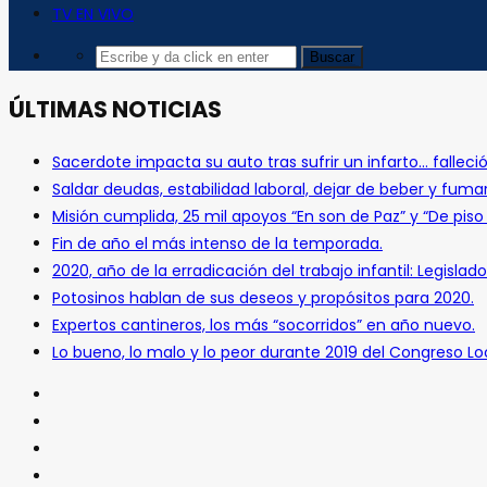
TV EN VIVO
ÚLTIMAS NOTICIAS
Sacerdote impacta su auto tras sufrir un infarto… falleció
Saldar deudas, estabilidad laboral, dejar de beber y fuma
Misión cumplida, 25 mil apoyos “En son de Paz” y “De pis
Fin de año el más intenso de la temporada.
2020, año de la erradicación del trabajo infantil: Legislado
Potosinos hablan de sus deseos y propósitos para 2020.
Expertos cantineros, los más “socorridos” en año nuevo.
Lo bueno, lo malo y lo peor durante 2019 del Congreso Loc