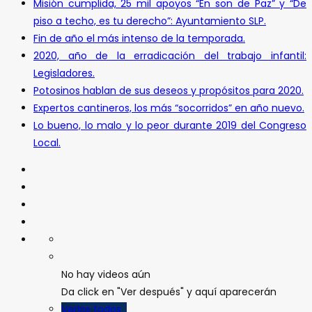
Misión cumplida, 25 mil apoyos “En son de Paz” y “De
piso a techo, es tu derecho”: Ayuntamiento SLP.
Fin de año el más intenso de la temporada.
2020, año de la erradicación del trabajo infantil:
Legisladores.
Potosinos hablan de sus deseos y propósitos para 2020.
Expertos cantineros, los más “socorridos” en año nuevo.
Lo bueno, lo malo y lo peor durante 2019 del Congreso
Local.
No hay videos aún
Da click en "Ver después" y aquí aparecerán
Verlos todos