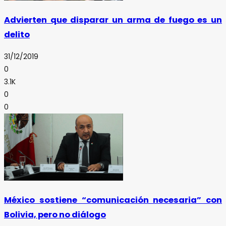
Advierten que disparar un arma de fuego es un
delito
31/12/2019
0
3.1K
0
0
México sostiene “comunicación necesaria” con
Bolivia, pero no diálogo