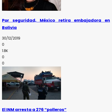
Por seguridad, México retira embajadora en
Bolivia
30/12/2019
0
1.8K
0
0
El INM arresta a 276 “polleros”