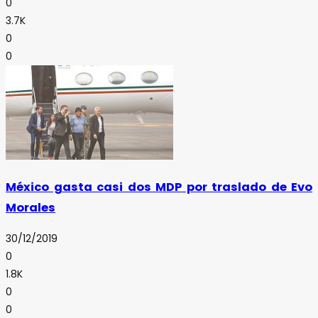
0
3.7K
0
0
México gasta casi dos MDP por traslado de Evo
Morales
30/12/2019
0
1.8K
0
0