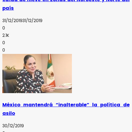
país
31/12/2019
31/12/2019
0
2.1K
0
0
México mantendrá “inalterable” la política de
asilo
30/12/2019