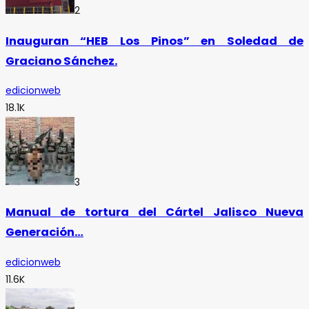
2
Inauguran “HEB Los Pinos” en Soledad de
Graciano Sánchez.
edicionweb
18.1K
3
Manual de tortura del Cártel Jalisco Nueva
Generación…
edicionweb
11.6K