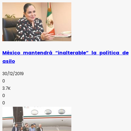
México mantendrá “inalterable” la política de
asilo
30/12/2019
0
3.7K
0
0