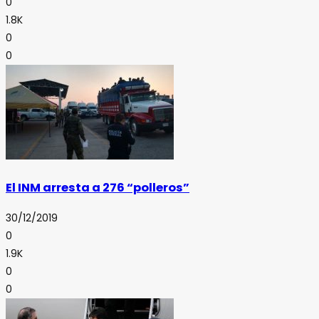
0
1.8K
0
0
El INM arresta a 276 “polleros”
30/12/2019
0
1.9K
0
0