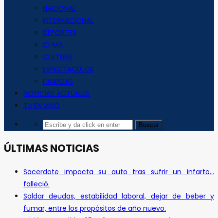
NACIONAL
INTERNACIONAL
DEPORTES
CLIMA
CULTURA
ESPECTACULOS
FINANZAS
NOTICIAS ACTUALES
TV EN VIVO
ÚLTIMAS NOTICIAS
Sacerdote impacta su auto tras sufrir un infarto…
falleció.
Saldar deudas, estabilidad laboral, dejar de beber y
fumar, entre los propósitos de año nuevo.