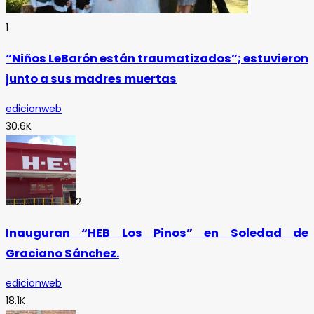
1
“Niños LeBarón están traumatizados”; estuvieron
junto a sus madres muertas
edicionweb
30.6K
2
Inauguran “HEB Los Pinos” en Soledad de
Graciano Sánchez.
edicionweb
18.1K