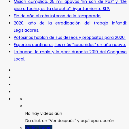
Misión cumplida, 25 mil apoyos “En son de Paz” y “De
piso a techo, es tu derecho”: Ayuntamiento SLP.
Fin de año el más intenso de la temporada.
2020, año de la erradicación del trabajo infantil:
Legisladores.
Potosinos hablan de sus deseos y propósitos para 2020.
Expertos cantineros, los más “socorridos” en año nuevo.
Lo bueno, lo malo y lo peor durante 2019 del Congreso
Local.
No hay videos aún
Da click en "Ver después" y aquí aparecerán
Verlos todos