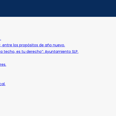
.
r, entre los propósitos de año nuevo.
o a techo, es tu derecho”: Ayuntamiento SLP.
res.
al.