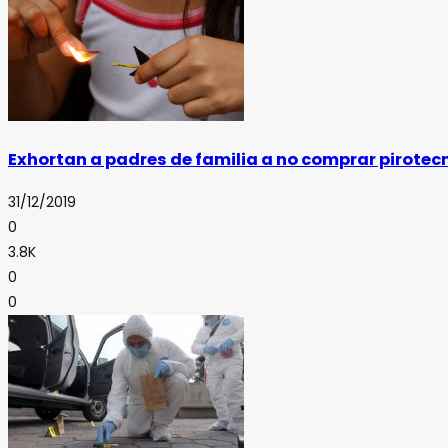
Exhortan a padres de familia a no comprar pirotec
31/12/2019
0
3.8K
0
0