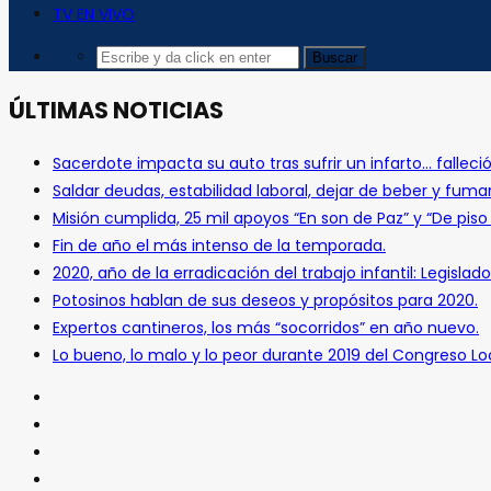
TV EN VIVO
ÚLTIMAS NOTICIAS
Sacerdote impacta su auto tras sufrir un infarto… falleció
Saldar deudas, estabilidad laboral, dejar de beber y fuma
Misión cumplida, 25 mil apoyos “En son de Paz” y “De pis
Fin de año el más intenso de la temporada.
2020, año de la erradicación del trabajo infantil: Legislado
Potosinos hablan de sus deseos y propósitos para 2020.
Expertos cantineros, los más “socorridos” en año nuevo.
Lo bueno, lo malo y lo peor durante 2019 del Congreso Loc