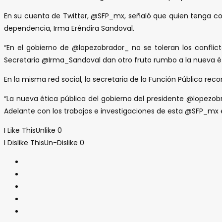
En su cuenta de Twitter, @SFP_mx, señaló que quien tenga conf
dependencia, Irma Eréndira Sandoval.
“En el gobierno de @lopezobrador_ no se toleran los conflict
Secretaria @Irma_Sandoval dan otro fruto rumbo a la nueva étic
En la misma red social, la secretaria de la Función Pública r
“La nueva ética pública del gobierno del presidente @lopezo
Adelante con los trabajos e investigaciones de esta @SFP_mx e
I Like This
Unlike
0
I Dislike This
Un-Dislike
0