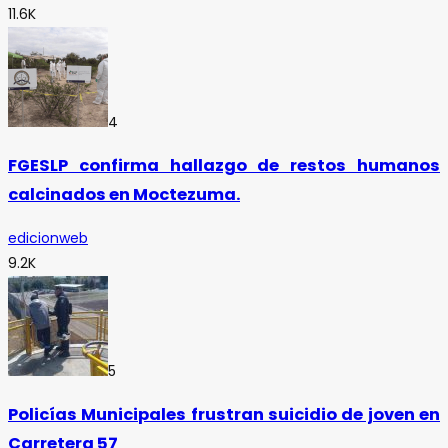
11.6K
4
FGESLP confirma hallazgo de restos humanos
calcinados en Moctezuma.
edicionweb
9.2K
5
Policías Municipales frustran suicidio de joven en
Carretera 57