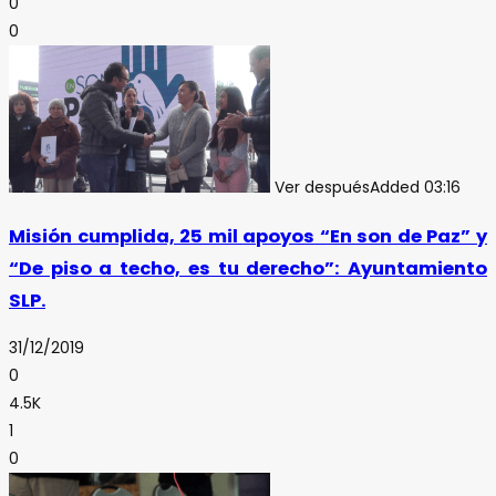
0
0
Ver después
Added
03:16
Misión cumplida, 25 mil apoyos “En son de Paz” y
“De piso a techo, es tu derecho”: Ayuntamiento
SLP.
31/12/2019
0
4.5K
1
0