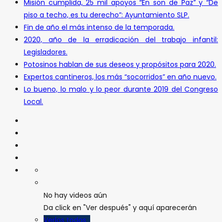
Misión cumplida, 25 mil apoyos “En son de Paz” y “De
piso a techo, es tu derecho”: Ayuntamiento SLP.
Fin de año el más intenso de la temporada.
2020, año de la erradicación del trabajo infantil:
Legisladores.
Potosinos hablan de sus deseos y propósitos para 2020.
Expertos cantineros, los más “socorridos” en año nuevo.
Lo bueno, lo malo y lo peor durante 2019 del Congreso
Local.
No hay videos aún
Da click en "Ver después" y aquí aparecerán
Verlos todos