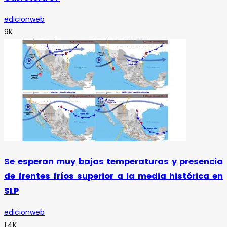
edicionweb
9K
Se esperan muy bajas temperaturas y presencia
de frentes fríos superior a la media histórica en
SLP
edicionweb
1.4K