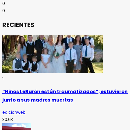
0
0
RECIENTES
1
“Niños LeBarón están traumatizados”; estuvieron
junto a sus madres muertas
edicionweb
30.6K