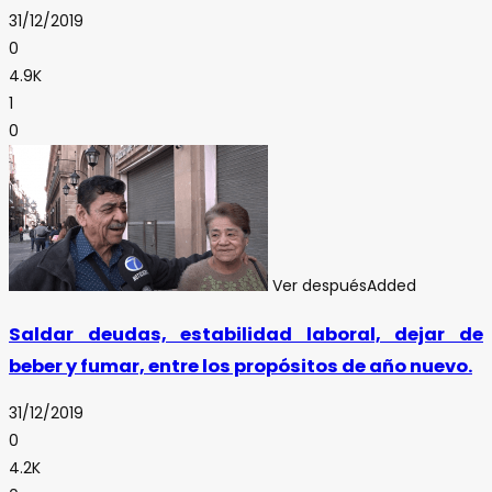
31/12/2019
0
4.9K
1
0
Ver después
Added
Saldar deudas, estabilidad laboral, dejar de
beber y fumar, entre los propósitos de año nuevo.
31/12/2019
0
4.2K