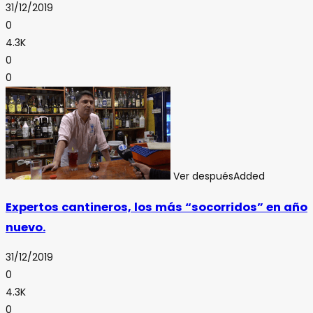
31/12/2019
0
4.3K
0
0
Ver después
Added
Expertos cantineros, los más “socorridos” en año
nuevo.
31/12/2019
0
4.3K
0