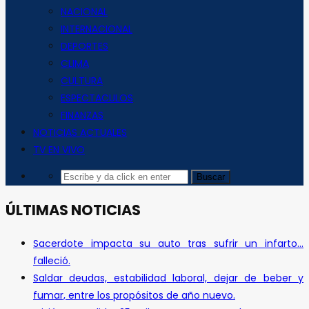
NACIONAL
INTERNACIONAL
DEPORTES
CLIMA
CULTURA
ESPECTACULOS
FINANZAS
NOTICIAS ACTUALES
TV EN VIVO
ÚLTIMAS NOTICIAS
Sacerdote impacta su auto tras sufrir un infarto…
falleció.
Saldar deudas, estabilidad laboral, dejar de beber y
fumar, entre los propósitos de año nuevo.