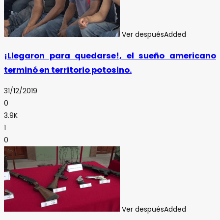
Ver después
Added
¡Llegaron para quedarse!, el sueño americano
terminó en territorio potosino.
31/12/2019
0
3.9K
1
0
Ver después
Added