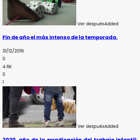
Ver después
Added
Fin de año el más intenso de la temporada.
31/12/2019
0
4.6K
0
1
Ver después
Added
2020, año de la erradicación del trabajo infantil: