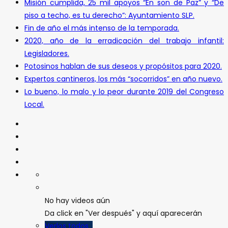
Misión cumplida, 25 mil apoyos “En son de Paz” y “De
piso a techo, es tu derecho”: Ayuntamiento SLP.
Fin de año el más intenso de la temporada.
2020, año de la erradicación del trabajo infantil:
Legisladores.
Potosinos hablan de sus deseos y propósitos para 2020.
Expertos cantineros, los más “socorridos” en año nuevo.
Lo bueno, lo malo y lo peor durante 2019 del Congreso
Local.
No hay videos aún
Da click en "Ver después" y aquí aparecerán
Verlos todos