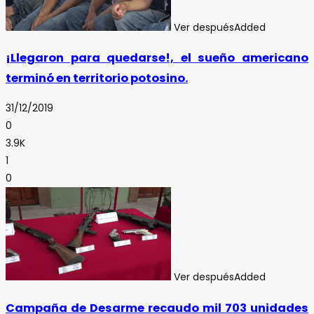
Ver después
Added
¡Llegaron para quedarse!, el sueño americano
terminó en territorio potosino.
31/12/2019
0
3.9K
1
0
Ver después
Added
Campaña de Desarme recaudo mil 703 unidades