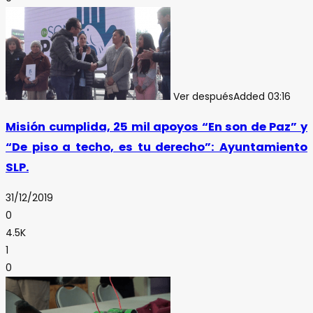
Ver después
Added
03:16
Misión cumplida, 25 mil apoyos “En son de Paz” y
“De piso a techo, es tu derecho”: Ayuntamiento
SLP.
31/12/2019
0
4.5K
1
0