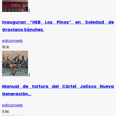
2
Inauguran “HEB Los Pinos” en Soledad de
Graciano Sánchez.
edicionweb
18.1K
3
Manual de tortura del Cártel Jalisco Nueva
Generación…
edicionweb
11.6K