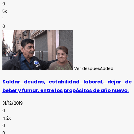
0
5K
1
0
Ver después
Added
Saldar deudas, estabilidad laboral, dejar de
beber y fumar, entre los propósitos de año nuevo.
31/12/2019
0
4.2K
0
0