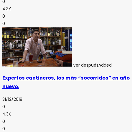
0
4.3K
0
0
Ver después
Added
Expertos cantineros, los más “socorridos” en año
nuevo.
31/12/2019
0
4.3K
0
0