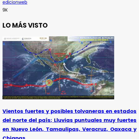
edicionweb
9K
LO MÁS VISTO
Vientos fuertes y posibles tolvaneras en estados
del norte del país; Lluvias puntuales muy fuertes
en Nuevo León, Tamaulipas, Veracruz, Oaxaca y
Chiapas