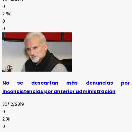
0
2.6K
0
0
No se descartan más denuncias por
inconsistencias por anterior administración
30/12/2019
0
2.3K
0