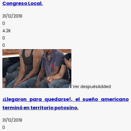
Congreso Local.
31/12/2019
0
4.2K
0
0
Ver después
Added
¡Llegaron para quedarse!, el sueño americano
terminó en territorio potosino.
31/12/2019
0