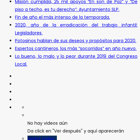
Misión cumplida, 25 mil apoyos “En son de Paz” y “De
piso a techo, es tu derecho”: Ayuntamiento SLP.
Fin de año el más intenso de la temporada.
2020, año de la erradicación del trabajo infantil:
Legisladores.
Potosinos hablan de sus deseos y propósitos para 2020.
Expertos cantineros, los más “socorridos” en año nuevo.
Lo bueno, lo malo y lo peor durante 2019 del Congreso
Local.
No hay videos aún
Da click en "Ver después" y aquí aparecerán
Verlos todos