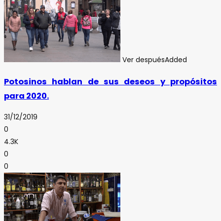
Ver después
Added
Potosinos hablan de sus deseos y propósitos
para 2020.
31/12/2019
0
4.3K
0
0