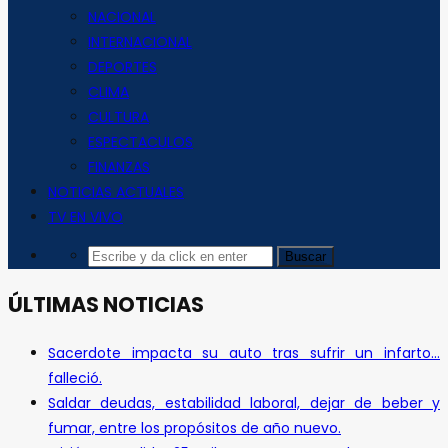
NACIONAL
INTERNACIONAL
DEPORTES
CLIMA
CULTURA
ESPECTACULOS
FINANZAS
NOTICIAS ACTUALES
TV EN VIVO
ÚLTIMAS NOTICIAS
Sacerdote impacta su auto tras sufrir un infarto…
falleció.
Saldar deudas, estabilidad laboral, dejar de beber y
fumar, entre los propósitos de año nuevo.