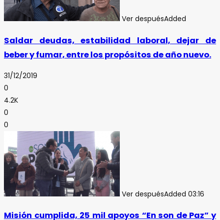
Ver después
Added
Saldar deudas, estabilidad laboral, dejar de
beber y fumar, entre los propósitos de año nuevo.
31/12/2019
0
4.2K
0
0
Ver después
Added
03:16
Misión cumplida, 25 mil apoyos “En son de Paz” y