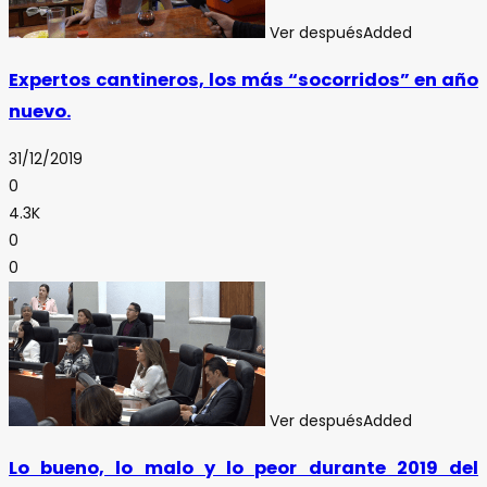
Ver después
Added
Expertos cantineros, los más “socorridos” en año
nuevo.
31/12/2019
0
4.3K
0
0
Ver después
Added
Lo bueno, lo malo y lo peor durante 2019 del