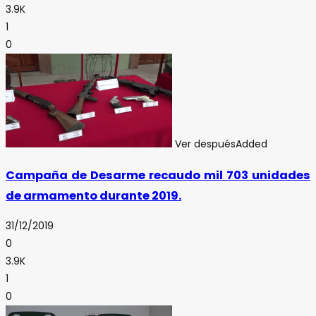
3.9K
1
0
Ver después
Added
Campaña de Desarme recaudo mil 703 unidades
de armamento durante 2019.
31/12/2019
0
3.9K
1
0