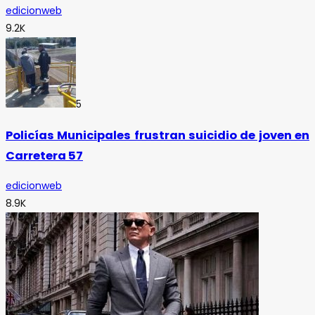
edicionweb
9.2K
5
Policías Municipales frustran suicidio de joven en
Carretera 57
edicionweb
8.9K