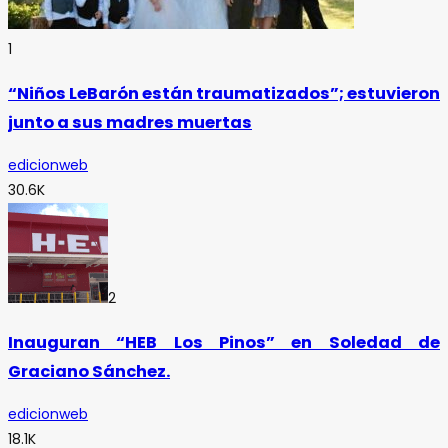
1
“Niños LeBarón están traumatizados”; estuvieron
junto a sus madres muertas
edicionweb
30.6K
2
Inauguran “HEB Los Pinos” en Soledad de
Graciano Sánchez.
edicionweb
18.1K