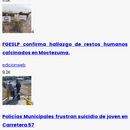
11.6K
4
FGESLP confirma hallazgo de restos humanos
calcinados en Moctezuma.
edicionweb
9.2K
5
Policías Municipales frustran suicidio de joven en
Carretera 57