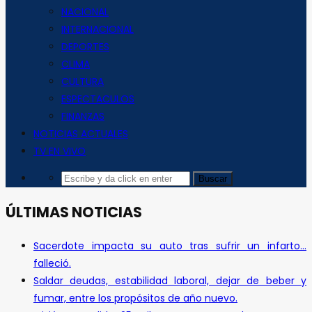
NACIONAL
INTERNACIONAL
DEPORTES
CLIMA
CULTURA
ESPECTACULOS
FINANZAS
NOTICIAS ACTUALES
TV EN VIVO
ÚLTIMAS NOTICIAS
Sacerdote impacta su auto tras sufrir un infarto…
falleció.
Saldar deudas, estabilidad laboral, dejar de beber y
fumar, entre los propósitos de año nuevo.