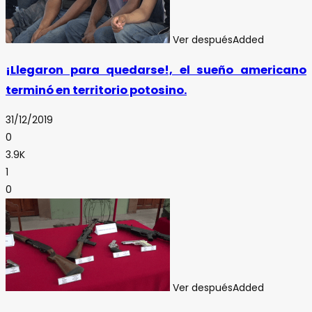
Ver después
Added
¡Llegaron para quedarse!, el sueño americano
terminó en territorio potosino.
31/12/2019
0
3.9K
1
0
Ver después
Added