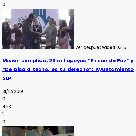
0
Ver después
Added
03:16
Misión cumplida, 25 mil apoyos “En son de Paz” y
“De piso a techo, es tu derecho”: Ayuntamiento
SLP.
31/12/2019
0
4.5K
1
0