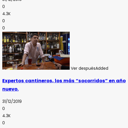
0
4.3K
0
0
Ver después
Added
Expertos cantineros, los más “socorridos” en año
nuevo.
31/12/2019
0
4.3K
0