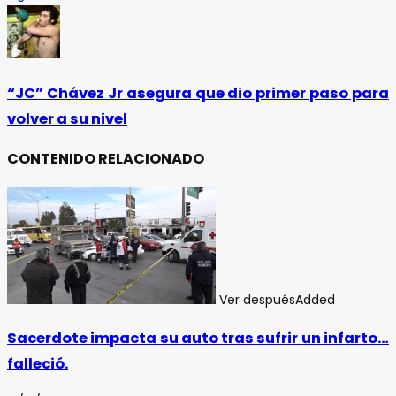
“JC” Chávez Jr asegura que dio primer paso para
volver a su nivel
CONTENIDO RELACIONADO
Ver después
Added
Sacerdote impacta su auto tras sufrir un infarto…
falleció.