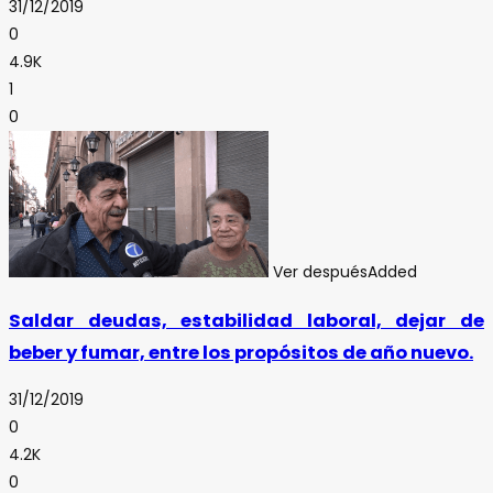
31/12/2019
0
4.9K
1
0
Ver después
Added
Saldar deudas, estabilidad laboral, dejar de
beber y fumar, entre los propósitos de año nuevo.
31/12/2019
0
4.2K
0