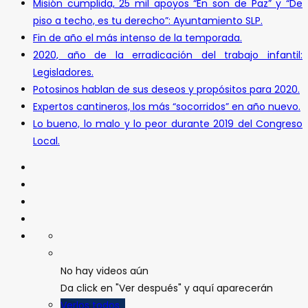
Misión cumplida, 25 mil apoyos “En son de Paz” y “De
piso a techo, es tu derecho”: Ayuntamiento SLP.
Fin de año el más intenso de la temporada.
2020, año de la erradicación del trabajo infantil:
Legisladores.
Potosinos hablan de sus deseos y propósitos para 2020.
Expertos cantineros, los más “socorridos” en año nuevo.
Lo bueno, lo malo y lo peor durante 2019 del Congreso
Local.
No hay videos aún
Da click en "Ver después" y aquí aparecerán
Verlos todos