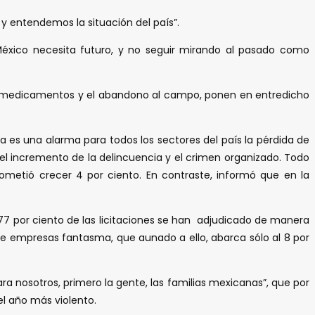
y entendemos la situación del país”.
 México necesita futuro, y no seguir mirando al pasado como
 de medicamentos y el abandono al campo, ponen en entredicho
ya es una alarma para todos los sectores del país la pérdida de
l incremento de la delincuencia y el crimen organizado. Todo
metió crecer 4 por ciento. En contraste, informó que en la
7 por ciento de las licitaciones se han adjudicado de manera
de empresas fantasma, que aunado a ello, abarca sólo al 8 por
ra nosotros, primero la gente, las familias mexicanas”, que por
l año más violento.