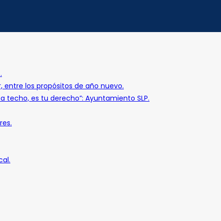
.
r, entre los propósitos de año nuevo.
o a techo, es tu derecho”: Ayuntamiento SLP.
res.
al.