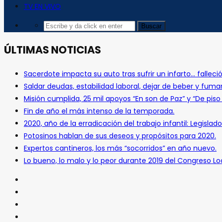
TV EN VIVO
ÚLTIMAS NOTICIAS
Sacerdote impacta su auto tras sufrir un infarto… falleció
Saldar deudas, estabilidad laboral, dejar de beber y fuma
Misión cumplida, 25 mil apoyos “En son de Paz” y “De pis
Fin de año el más intenso de la temporada.
2020, año de la erradicación del trabajo infantil: Legislado
Potosinos hablan de sus deseos y propósitos para 2020.
Expertos cantineros, los más “socorridos” en año nuevo.
Lo bueno, lo malo y lo peor durante 2019 del Congreso Loc