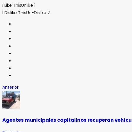
I Like This
Unlike
1
I Dislike This
Un-Dislike
2
Anterior
Agentes municipales capitalinos recuperan vehícul