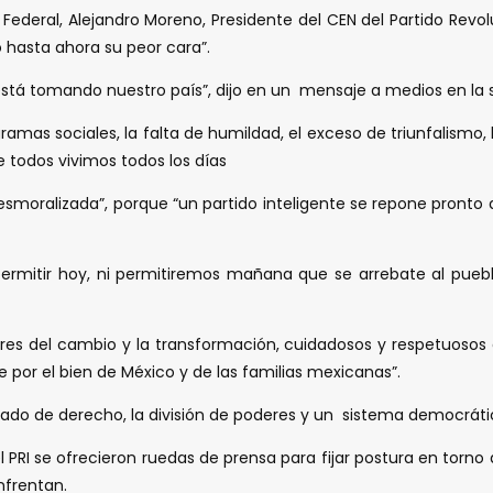
Federal, Alejandro Moreno, Presidente del CEN del Partido Revol
 hasta ahora su peor cara”.
á tomando nuestro país”, dijo en un mensaje a medios en la se
ogramas sociales, la falta de humildad, el exceso de triunfalismo
ue todos vivimos todos los días
 desmoralizada”, porque “un partido inteligente se repone pront
 a permitir hoy, ni permitiremos mañana que se arrebate al pu
res del cambio y la transformación, cuidadosos y respetuosos de
e por el bien de México y de las familias mexicanas”.
stado de derecho, la división de poderes y un sistema democráti
PRI se ofrecieron ruedas de prensa para fijar postura en torno
nfrentan.