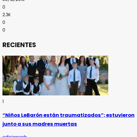
0
2.3K
0
0
RECIENTES
1
“Niños LeBarón están traumatizados”; estuvieron
junto a sus madres muertas