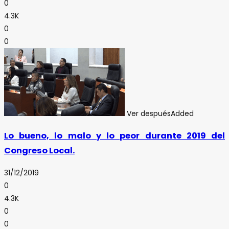
0
4.3K
0
0
Ver después
Added
Lo bueno, lo malo y lo peor durante 2019 del
Congreso Local.
31/12/2019
0
4.3K
0
0