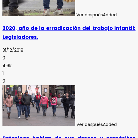
Ver después
Added
2020, año de la erradicación del trabajo infantil:
Legisladores.
31/12/2019
0
4.6K
1
0
Ver después
Added