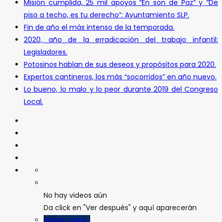
Misión cumplida, 25 mil apoyos “En son de Paz” y “De
piso a techo, es tu derecho”: Ayuntamiento SLP.
Fin de año el más intenso de la temporada.
2020, año de la erradicación del trabajo infantil:
Legisladores.
Potosinos hablan de sus deseos y propósitos para 2020.
Expertos cantineros, los más “socorridos” en año nuevo.
Lo bueno, lo malo y lo peor durante 2019 del Congreso
Local.
No hay videos aún
Da click en "Ver después" y aquí aparecerán
Verlos todos