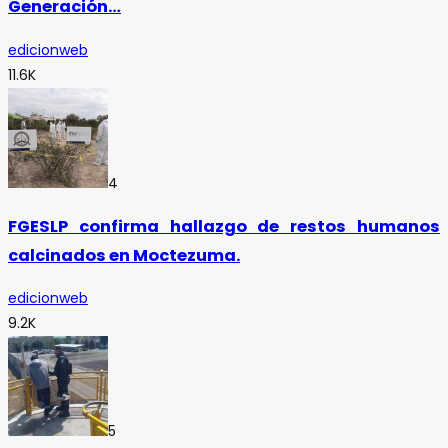
Generación…
edicionweb
11.6K
4
FGESLP confirma hallazgo de restos humanos
calcinados en Moctezuma.
edicionweb
9.2K
5