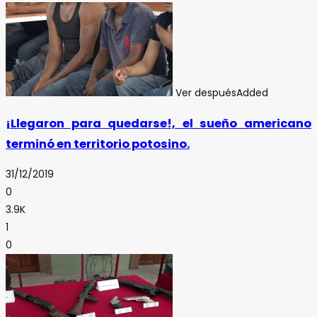
Ver después
Added
¡Llegaron para quedarse!, el sueño americano
terminó en territorio potosino.
31/12/2019
0
3.9K
1
0