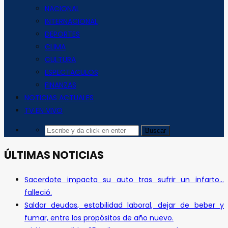
NACIONAL
INTERNACIONAL
DEPORTES
CLIMA
CULTURA
ESPECTACULOS
FINANZAS
NOTICIAS ACTUALES
TV EN VIVO
ÚLTIMAS NOTICIAS
Sacerdote impacta su auto tras sufrir un infarto…
falleció.
Saldar deudas, estabilidad laboral, dejar de beber y
fumar, entre los propósitos de año nuevo.