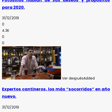
Potosinos hablan de sus deseos y propósitos
para 2020.
31/12/2019
0
4.3K
0
0
Ver después
Added
Expertos cantineros, los más “socorridos” en año
nuevo.
31/12/2019