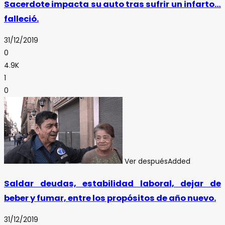
Sacerdote impacta su auto tras sufrir un infarto…
falleció.
31/12/2019
0
4.9K
1
0
Ver después
Added
Saldar deudas, estabilidad laboral, dejar de
beber y fumar, entre los propósitos de año nuevo.
31/12/2019