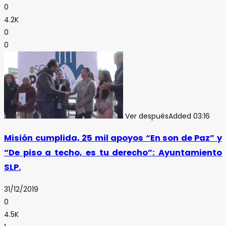
0
4.2K
0
0
Ver después
Added
03:16
Misión cumplida, 25 mil apoyos “En son de Paz” y
“De piso a techo, es tu derecho”: Ayuntamiento
SLP.
31/12/2019
0
4.5K