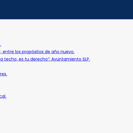
.
r, entre los propósitos de año nuevo.
o a techo, es tu derecho”: Ayuntamiento SLP.
res.
al.