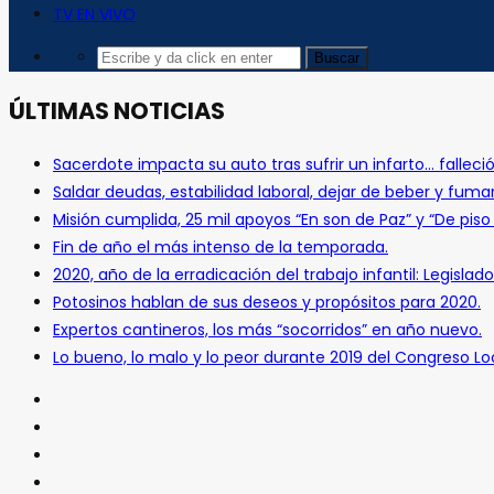
TV EN VIVO
ÚLTIMAS NOTICIAS
Sacerdote impacta su auto tras sufrir un infarto… falleció
Saldar deudas, estabilidad laboral, dejar de beber y fuma
Misión cumplida, 25 mil apoyos “En son de Paz” y “De pis
Fin de año el más intenso de la temporada.
2020, año de la erradicación del trabajo infantil: Legislado
Potosinos hablan de sus deseos y propósitos para 2020.
Expertos cantineros, los más “socorridos” en año nuevo.
Lo bueno, lo malo y lo peor durante 2019 del Congreso Loc