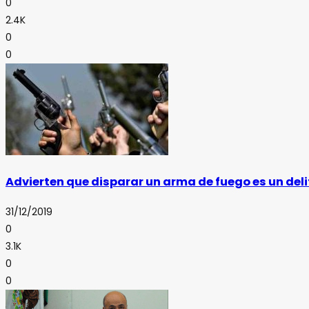
0
2.4K
0
0
Advierten que disparar un arma de fuego es un deli
31/12/2019
0
3.1K
0
0