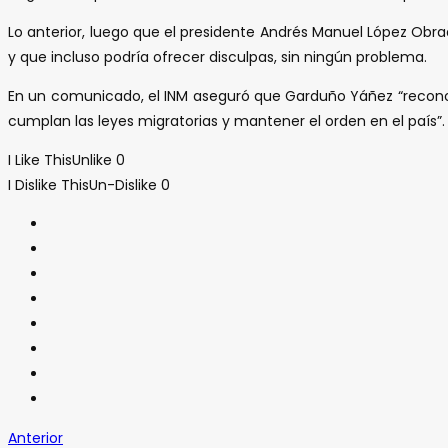
Lo anterior, luego que el presidente Andrés Manuel López Obr
y que incluso podría ofrecer disculpas, sin ningún problema.
En un comunicado, el INM aseguró que Garduño Yáñez “recono
cumplan las leyes migratorias y mantener el orden en el país”.
I Like This
Unlike
0
I Dislike This
Un-Dislike
0
Anterior