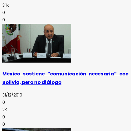
3.1K
0
0
México sostiene “comunicación necesaria” con
Bolivia, pero no diálogo
31/12/2019
0
2K
0
0