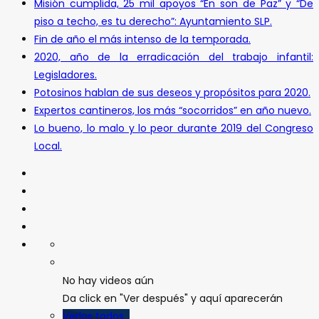
Misión cumplida, 25 mil apoyos “En son de Paz” y “De
piso a techo, es tu derecho”: Ayuntamiento SLP.
Fin de año el más intenso de la temporada.
2020, año de la erradicación del trabajo infantil:
Legisladores.
Potosinos hablan de sus deseos y propósitos para 2020.
Expertos cantineros, los más “socorridos” en año nuevo.
Lo bueno, lo malo y lo peor durante 2019 del Congreso
Local.
No hay videos aún
Da click en "Ver después" y aquí aparecerán
Verlos todos