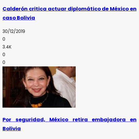
Calderón critica actuar diplomático de México en
caso Bolivia
30/12/2019
0
3.4K
0
0
Por seguridad, México retira embajadora en
Bolivia