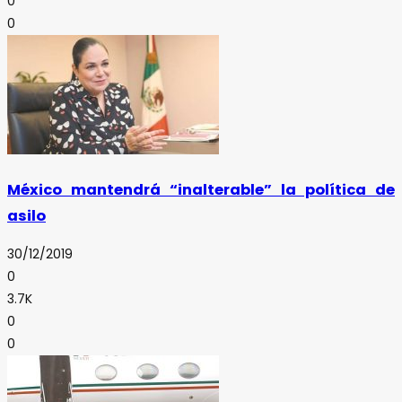
0
0
México mantendrá “inalterable” la política de
asilo
30/12/2019
0
3.7K
0
0