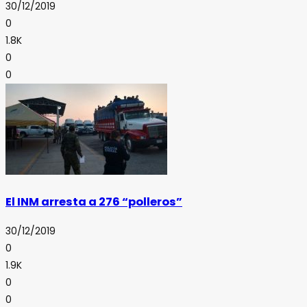
30/12/2019
0
1.8K
0
0
El INM arresta a 276 “polleros”
30/12/2019
0
1.9K
0
0