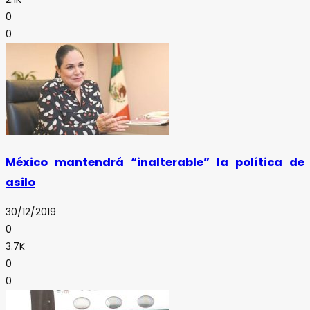
0
0
México mantendrá “inalterable” la política de
asilo
30/12/2019
0
3.7K
0
0