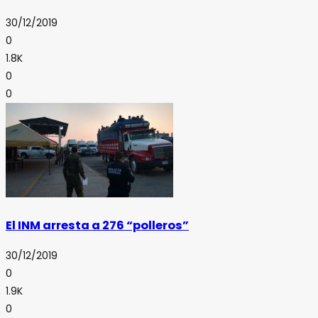
30/12/2019
0
1.8K
0
0
El INM arresta a 276 “polleros”
30/12/2019
0
1.9K
0