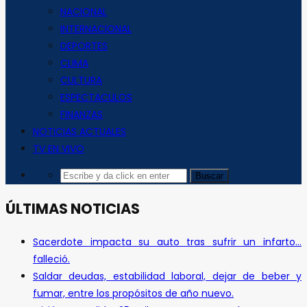
NACIONAL
INTERNACIONAL
DEPORTES
CLIMA
CULTURA
ESPECTACULOS
FINANZAS
NOTICIAS ACTUALES
TV EN VIVO
ÚLTIMAS NOTICIAS
Sacerdote impacta su auto tras sufrir un infarto…
falleció.
Saldar deudas, estabilidad laboral, dejar de beber y
fumar, entre los propósitos de año nuevo.