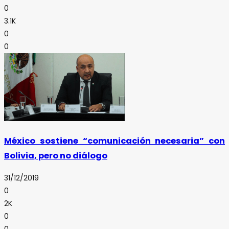
0
3.1K
0
0
México sostiene “comunicación necesaria” con
Bolivia, pero no diálogo
31/12/2019
0
2K
0
0