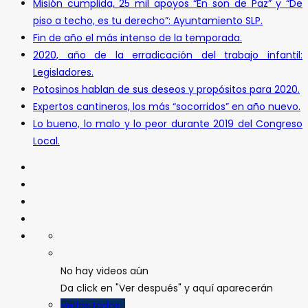
Misión cumplida, 25 mil apoyos “En son de Paz” y “De
piso a techo, es tu derecho”: Ayuntamiento SLP.
Fin de año el más intenso de la temporada.
2020, año de la erradicación del trabajo infantil:
Legisladores.
Potosinos hablan de sus deseos y propósitos para 2020.
Expertos cantineros, los más “socorridos” en año nuevo.
Lo bueno, lo malo y lo peor durante 2019 del Congreso
Local.
No hay videos aún
Da click en "Ver después" y aquí aparecerán
Verlos todos