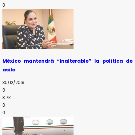
0
México mantendrá “inalterable” la política de
asilo
30/12/2019
0
3.7K
0
0