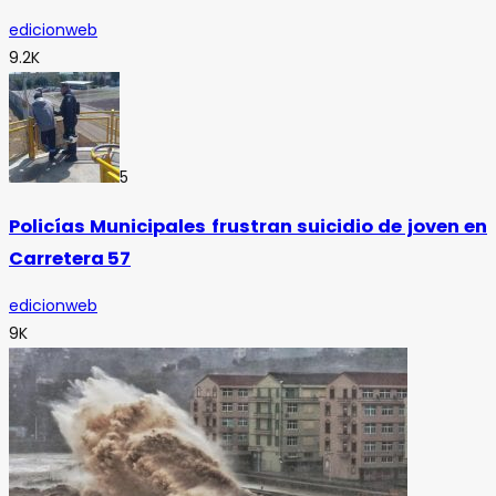
edicionweb
9.2K
5
Policías Municipales frustran suicidio de joven en
Carretera 57
edicionweb
9K