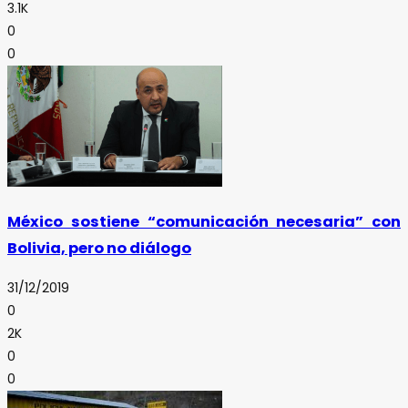
3.1K
0
0
México sostiene “comunicación necesaria” con
Bolivia, pero no diálogo
31/12/2019
0
2K
0
0