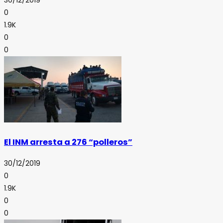
30/12/2019
0
1.9K
0
0
El INM arresta a 276 “polleros”
30/12/2019
0
1.9K
0
0