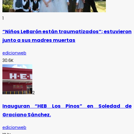
1
“Niños LeBarón están traumatizados”; estuvieron
junto a sus madres muertas
edicionweb
30.6K
2
Inauguran “HEB Los Pinos” en Soledad de
Graciano Sánchez.
edicionweb