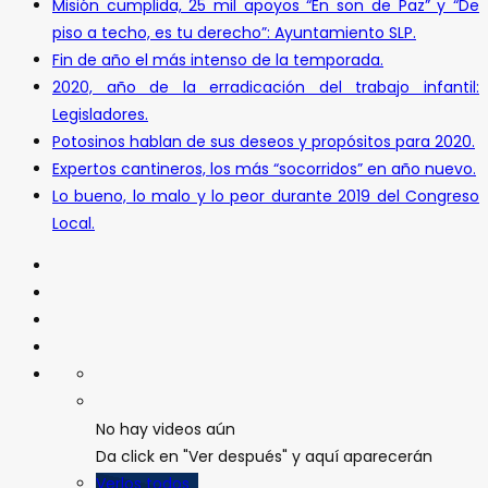
Misión cumplida, 25 mil apoyos “En son de Paz” y “De
piso a techo, es tu derecho”: Ayuntamiento SLP.
Fin de año el más intenso de la temporada.
2020, año de la erradicación del trabajo infantil:
Legisladores.
Potosinos hablan de sus deseos y propósitos para 2020.
Expertos cantineros, los más “socorridos” en año nuevo.
Lo bueno, lo malo y lo peor durante 2019 del Congreso
Local.
No hay videos aún
Da click en "Ver después" y aquí aparecerán
Verlos todos