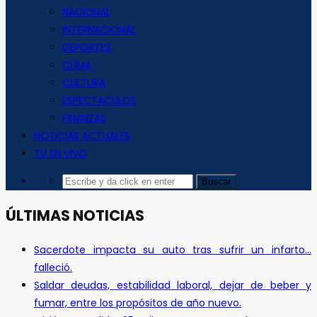
NACIONAL
INTERNACIONAL
DEPORTES
CLIMA
CULTURA
ESPECTACULOS
FINANZAS
NOTICIAS ACTUALES
TV EN VIVO
ÚLTIMAS NOTICIAS
Sacerdote impacta su auto tras sufrir un infarto…
falleció.
Saldar deudas, estabilidad laboral, dejar de beber y
fumar, entre los propósitos de año nuevo.