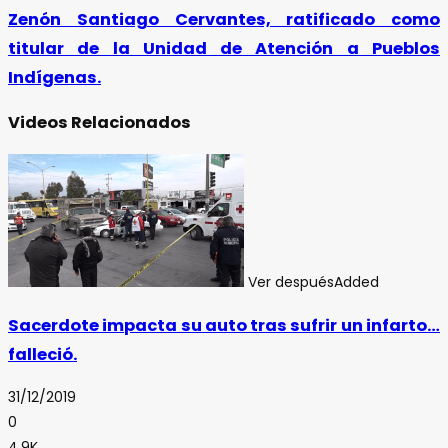
Zenón Santiago Cervantes, ratificado como
titular de la Unidad de Atención a Pueblos
Indígenas.
Videos Relacionados
Ver después
Added
Sacerdote impacta su auto tras sufrir un infarto…
falleció.
31/12/2019
0
4.9K