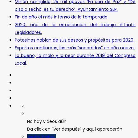
Misión cumplida, 25 mil apoyos “En son de Paz” y “De
piso a techo, es tu derecho”: Ayuntamiento SLP.
Fin de año el más intenso de la temporada.
2020, año de la erradicación del trabajo infantil:
Legisladores.
Potosinos hablan de sus deseos y propósitos para 2020.
Expertos cantineros, los más “socorridos” en año nuevo.
Lo bueno, lo malo y lo peor durante 2019 del Congreso
Local.
No hay videos aún
Da click en "Ver después" y aquí aparecerán
Verlos todos