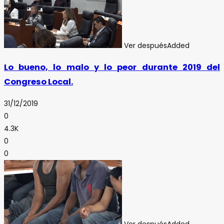
Ver después
Added
Lo bueno, lo malo y lo peor durante 2019 del
Congreso Local.
31/12/2019
0
4.3K
0
0
Ver después
Added