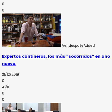
0
0
Ver después
Added
Expertos cantineros, los más “socorridos” en año
nuevo.
31/12/2019
0
4.3K
0
0