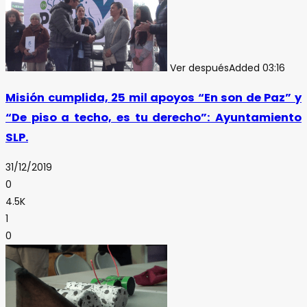
Ver después
Added
03:16
Misión cumplida, 25 mil apoyos “En son de Paz” y
“De piso a techo, es tu derecho”: Ayuntamiento
SLP.
31/12/2019
0
4.5K
1
0