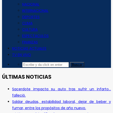
NACIONAL
INTERNACIONAL
DEPORTES
CLIMA
CULTURA
ESPECTACULOS
FINANZAS
NOTICIAS ACTUALES
TV EN VIVO
ÚLTIMAS NOTICIAS
Sacerdote impacta su auto tras sufrir un infarto…
falleció.
Saldar deudas, estabilidad laboral, dejar de beber y
fumar, entre los propósitos de año nuevo.