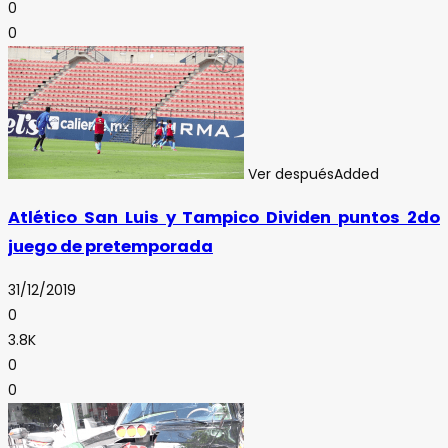
0
0
Ver después
Added
Atlético San Luis y Tampico Dividen puntos 2do
juego de pretemporada
31/12/2019
0
3.8K
0
0