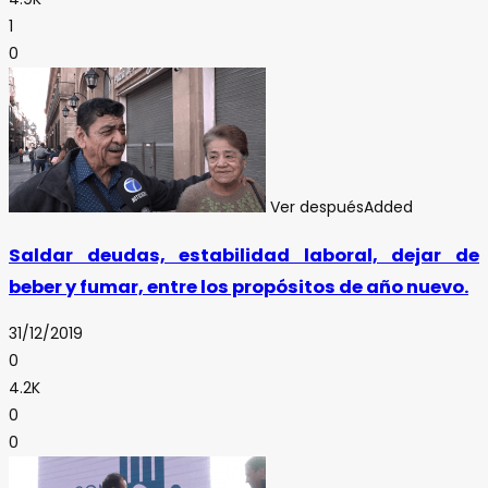
1
0
Ver después
Added
Saldar deudas, estabilidad laboral, dejar de
beber y fumar, entre los propósitos de año nuevo.
31/12/2019
0
4.2K
0
0