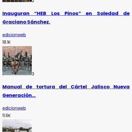
2
Inauguran “HEB Los Pinos” en Soledad de
Graciano Sánchez.
edicionweb
18.1K
3
Manual de tortura del Cártel Jalisco Nueva
Generación…
edicionweb
11.6K