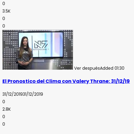
0
3.5K
0
0
Ver después
Added
01:30
El Pronostico del Clima con Valery Thrane: 31/12/19
31/12/2019
31/12/2019
0
2.8K
0
0