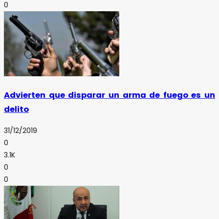
0
Advierten que disparar un arma de fuego es un
delito
31/12/2019
0
3.1K
0
0