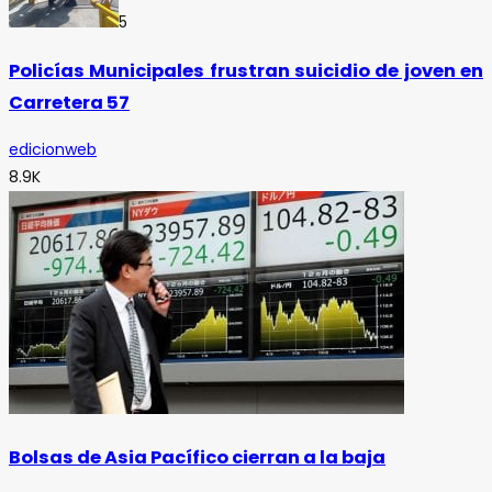
5
Policías Municipales frustran suicidio de joven en
Carretera 57
edicionweb
8.9K
Bolsas de Asia Pacífico cierran a la baja