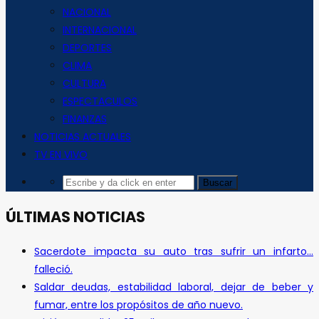
NACIONAL
INTERNACIONAL
DEPORTES
CLIMA
CULTURA
ESPECTACULOS
FINANZAS
NOTICIAS ACTUALES
TV EN VIVO
ÚLTIMAS NOTICIAS
Sacerdote impacta su auto tras sufrir un infarto…
falleció.
Saldar deudas, estabilidad laboral, dejar de beber y
fumar, entre los propósitos de año nuevo.