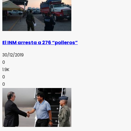
El INM arresta a 276 “polleros”
30/12/2019
0
1.9K
0
0