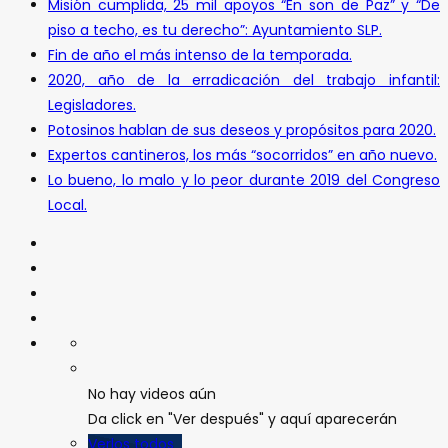
Misión cumplida, 25 mil apoyos “En son de Paz” y “De
piso a techo, es tu derecho”: Ayuntamiento SLP.
Fin de año el más intenso de la temporada.
2020, año de la erradicación del trabajo infantil:
Legisladores.
Potosinos hablan de sus deseos y propósitos para 2020.
Expertos cantineros, los más “socorridos” en año nuevo.
Lo bueno, lo malo y lo peor durante 2019 del Congreso
Local.
No hay videos aún
Da click en "Ver después" y aquí aparecerán
Verlos todos