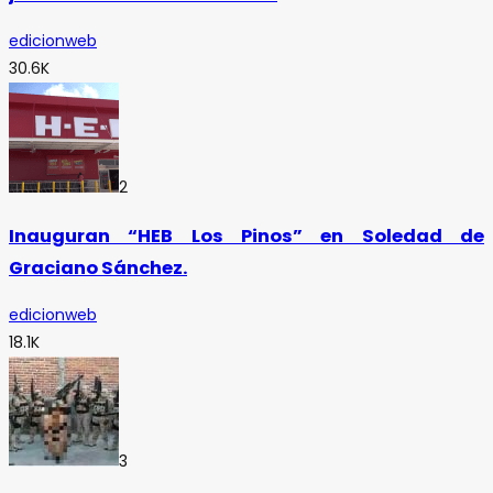
edicionweb
30.6K
2
Inauguran “HEB Los Pinos” en Soledad de
Graciano Sánchez.
edicionweb
18.1K
3