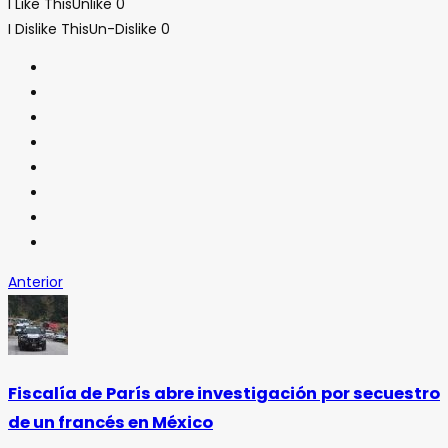
I Like This
Unlike
0
I Dislike This
Un-Dislike
0
Anterior
Fiscalía de París abre investigación por secuestro
de un francés en México