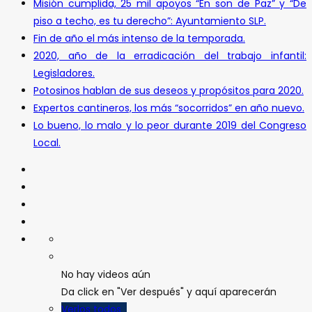
Misión cumplida, 25 mil apoyos “En son de Paz” y “De
piso a techo, es tu derecho”: Ayuntamiento SLP.
Fin de año el más intenso de la temporada.
2020, año de la erradicación del trabajo infantil:
Legisladores.
Potosinos hablan de sus deseos y propósitos para 2020.
Expertos cantineros, los más “socorridos” en año nuevo.
Lo bueno, lo malo y lo peor durante 2019 del Congreso
Local.
No hay videos aún
Da click en "Ver después" y aquí aparecerán
Verlos todos