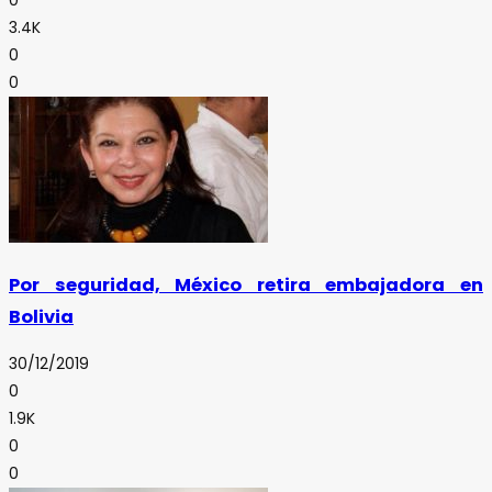
3.4K
0
0
Por seguridad, México retira embajadora en
Bolivia
30/12/2019
0
1.9K
0
0