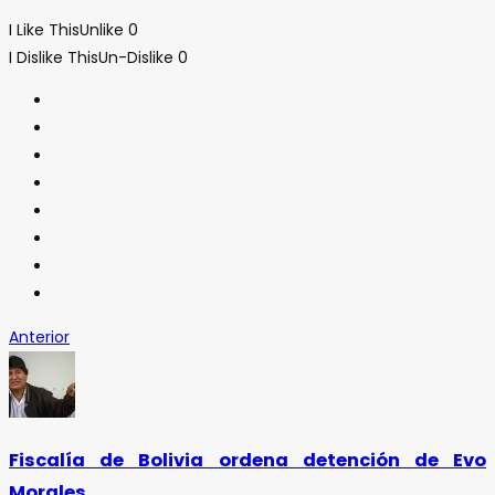
I Like This
Unlike
0
I Dislike This
Un-Dislike
0
Anterior
Fiscalía de Bolivia ordena detención de Evo
Morales