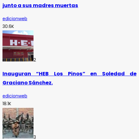
junto a sus madres muertas
edicionweb
30.6K
2
Inauguran “HEB Los Pinos” en Soledad de
Graciano Sánchez.
edicionweb
18.1K
3