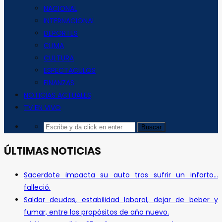
NACIONAL
INTERNACIONAL
DEPORTES
CLIMA
CULTURA
ESPECTACULOS
FINANZAS
NOTICIAS ACTUALES
TV EN VIVO
ÚLTIMAS NOTICIAS
Sacerdote impacta su auto tras sufrir un infarto…
falleció.
Saldar deudas, estabilidad laboral, dejar de beber y
fumar, entre los propósitos de año nuevo.