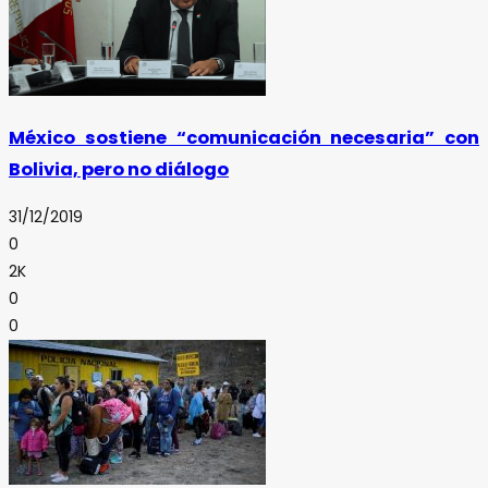
México sostiene “comunicación necesaria” con
Bolivia, pero no diálogo
31/12/2019
0
2K
0
0