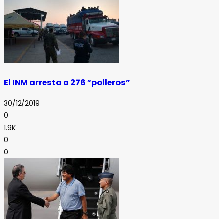
El INM arresta a 276 “polleros”
30/12/2019
0
1.9K
0
0