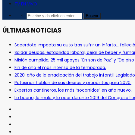
TV EN VIVO
ÚLTIMAS NOTICIAS
Sacerdote impacta su auto tras sufrir un infarto… falleció
Saldar deudas, estabilidad laboral, dejar de beber y fuma
Misión cumplida, 25 mil apoyos “En son de Paz” y “De pis
Fin de año el más intenso de la temporada.
2020, año de la erradicación del trabajo infantil: Legislado
Potosinos hablan de sus deseos y propósitos para 2020.
Expertos cantineros, los más “socorridos” en año nuevo.
Lo bueno, lo malo y lo peor durante 2019 del Congreso Loc