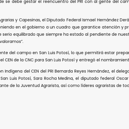
nde se debe gestar el reencuentro del PRI con al gente del cam
Agrarias y Capesinas, el Diputado Federal Ismael Hernández Derá
ir teniendo en el gobierno a un cuadro que garantice atención y
serio equilibrado que siempre ha estado al pendiente de nuest
valoramos”.
ente del campo en San Luis Potosí, lo que permitirá estar prepar
 CEN de la CNC para San Luis Potosí y entregó el nombramiento
Indígena del CEN del PRI Bernarda Reyes Hernández, el delegado 
 San Luis Potosí, Sara Rocha Medina, el diputado federal Oscar 
tante de la Juventud Agrarista, así como líderes agraristas de to