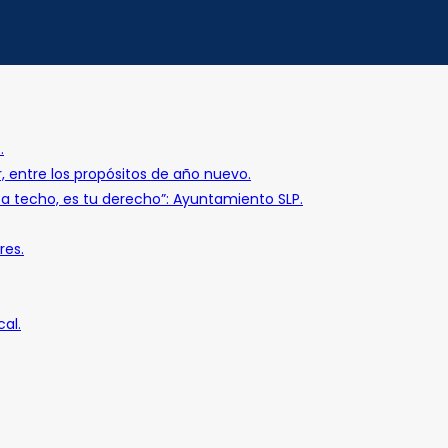
.
r, entre los propósitos de año nuevo.
o a techo, es tu derecho”: Ayuntamiento SLP.
res.
al.