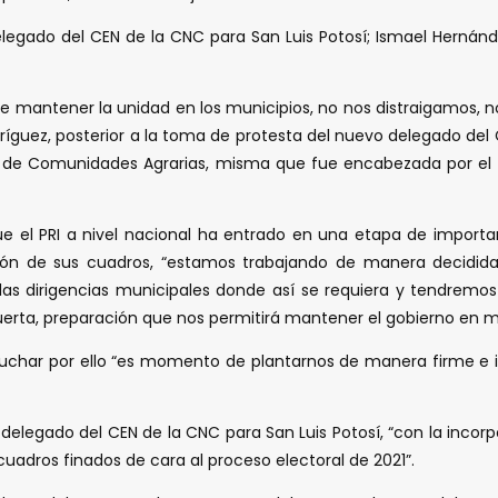
egado del CEN de la CNC para San Luis Potosí; Ismael Hernánde
e mantener la unidad en los municipios, no nos distraigamos, n
Rodríguez, posterior a la toma de protesta del nuevo delegado de
iga de Comunidades Agrarias, misma que fue encabezada por el 
ló que el PRI a nivel nacional ha entrado en una etapa de impor
ción de sus cuadros, “estamos trabajando de manera decidida
las dirigencias municipales donde así se requiera y tendremo
puerta, preparación que nos permitirá mantener el gobierno en ma
y luchar por ello “es momento de plantarnos de manera firme e ir
delegado del CEN de la CNC para San Luis Potosí, “con la incor
cuadros finados de cara al proceso electoral de 2021”.