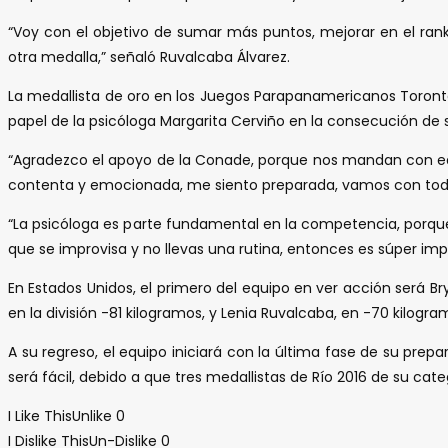
“Voy con el objetivo de sumar más puntos, mejorar en el ra
otra medalla,” señaló Ruvalcaba Álvarez.
La medallista de oro en los Juegos Parapanamericanos Toronto 2
papel de la psicóloga Margarita Cerviño en la consecución de s
“Agradezco el apoyo de la Conade, porque nos mandan con equip
contenta y emocionada, me siento preparada, vamos con todo e
“La psicóloga es parte fundamental en la competencia, porqu
que se improvisa y no llevas una rutina, entonces es súper i
En Estados Unidos, el primero del equipo en ver acción será Br
en la división -81 kilogramos, y Lenia Ruvalcaba, en -70 kilogr
A su regreso, el equipo iniciará con la última fase de su pr
será fácil, debido a que tres medallistas de Río 2016 de su ca
I Like This
Unlike
0
I Dislike This
Un-Dislike
0