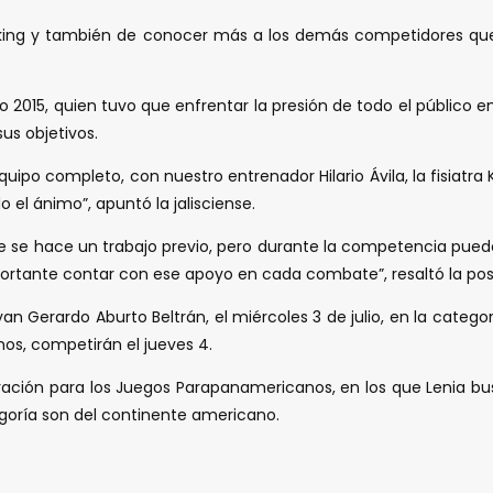
nking y también de conocer más a los demás competidores que 
015, quien tuvo que enfrentar la presión de todo el público en 
us objetivos.
o completo, con nuestro entrenador Hilario Ávila, la fisiatra 
l ánimo”, apuntó la jalisciense.
e se hace un trabajo previo, pero durante la competencia pue
mportante contar con ese apoyo en cada combate”, resaltó la po
yan Gerardo Aburto Beltrán, el miércoles 3 de julio, en la categ
amos, competirán el jueves 4.
eparación para los Juegos Parapanamericanos, en los que Lenia b
tegoría son del continente americano.