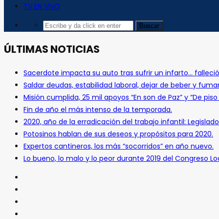
TV EN VIVO
ÚLTIMAS NOTICIAS
Sacerdote impacta su auto tras sufrir un infarto… falleció
Saldar deudas, estabilidad laboral, dejar de beber y fuma
Misión cumplida, 25 mil apoyos “En son de Paz” y “De pis
Fin de año el más intenso de la temporada.
2020, año de la erradicación del trabajo infantil: Legislado
Potosinos hablan de sus deseos y propósitos para 2020.
Expertos cantineros, los más “socorridos” en año nuevo.
Lo bueno, lo malo y lo peor durante 2019 del Congreso Loc