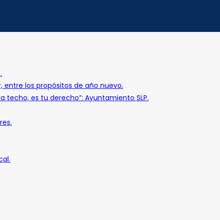
.
r, entre los propósitos de año nuevo.
o a techo, es tu derecho”: Ayuntamiento SLP.
res.
al.