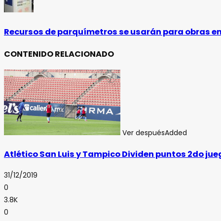
Recursos de parquímetros se usarán para obras en
CONTENIDO RELACIONADO
Ver después
Added
Atlético San Luis y Tampico Dividen puntos 2do j
31/12/2019
0
3.8K
0