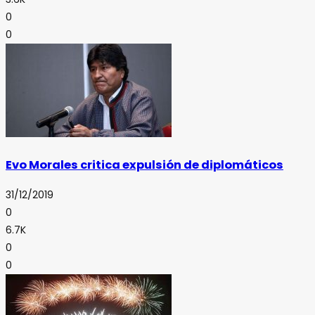
0
0
Evo Morales critica expulsión de diplomáticos
31/12/2019
0
6.7K
0
0