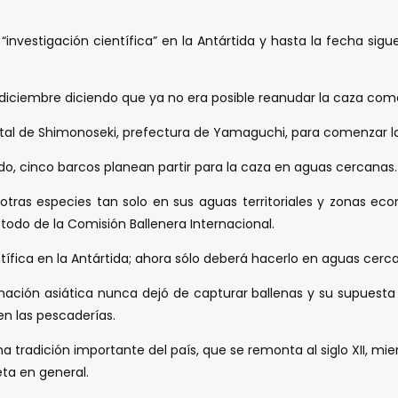
 “investigación científica” en la Antártida y hasta la fecha sig
 diciembre diciendo que ya no era posible reanudar la caza come
ental de Shimonoseki, prefectura de Yamaguchi, para comenzar l
o, cinco barcos planean partir para la caza en aguas cercanas.
otras especies tan solo en sus aguas territoriales y zonas e
todo de la Comisión Ballenera Internacional.
ntífica en la Antártida; ahora sólo deberá hacerlo en aguas cer
nación asiática nunca dejó de capturar ballenas y su supuesta 
en las pescaderías.
a tradición importante del país, que se remonta al siglo XII, mi
eta en general.