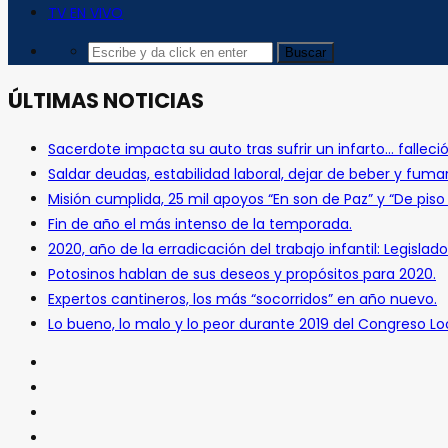
TV EN VIVO
ÚLTIMAS NOTICIAS
Sacerdote impacta su auto tras sufrir un infarto… falleció
Saldar deudas, estabilidad laboral, dejar de beber y fuma
Misión cumplida, 25 mil apoyos “En son de Paz” y “De pis
Fin de año el más intenso de la temporada.
2020, año de la erradicación del trabajo infantil: Legislado
Potosinos hablan de sus deseos y propósitos para 2020.
Expertos cantineros, los más “socorridos” en año nuevo.
Lo bueno, lo malo y lo peor durante 2019 del Congreso Loc