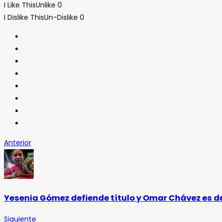
I Like This
Unlike
0
I Dislike This
Un-Dislike
0
Anterior
Yesenia Gómez defiende título y Omar Chávez es d
Siguiente