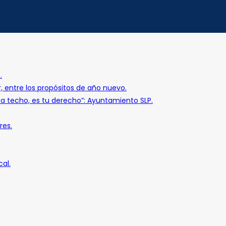
.
r, entre los propósitos de año nuevo.
o a techo, es tu derecho”: Ayuntamiento SLP.
res.
al.