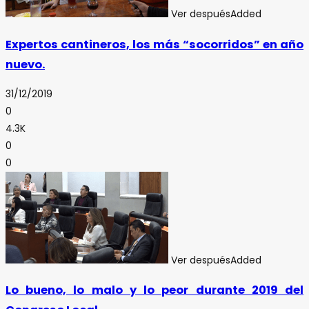
Ver después
Added
Expertos cantineros, los más “socorridos” en año
nuevo.
31/12/2019
0
4.3K
0
0
Ver después
Added
Lo bueno, lo malo y lo peor durante 2019 del