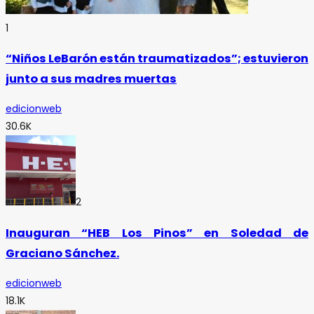
1
“Niños LeBarón están traumatizados”; estuvieron
junto a sus madres muertas
edicionweb
30.6K
2
Inauguran “HEB Los Pinos” en Soledad de
Graciano Sánchez.
edicionweb
18.1K