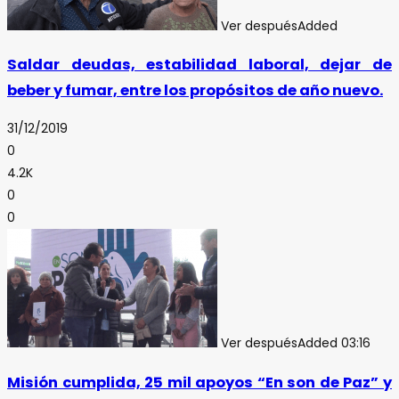
Ver después
Added
Saldar deudas, estabilidad laboral, dejar de
beber y fumar, entre los propósitos de año nuevo.
31/12/2019
0
4.2K
0
0
Ver después
Added
03:16
Misión cumplida, 25 mil apoyos “En son de Paz” y