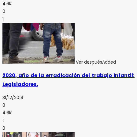
4.6K
0
1
Ver después
Added
2020, año de la erradicación del trabajo infantil:
Legisladores.
31/12/2019
0
4.6K
1
0