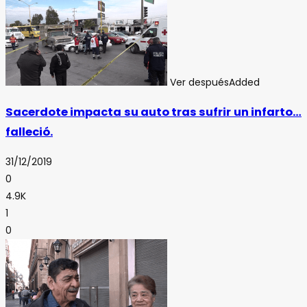
Ver después
Added
Sacerdote impacta su auto tras sufrir un infarto…
falleció.
31/12/2019
0
4.9K
1
0