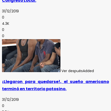
Congreso Local.
31/12/2019
0
4.3K
0
0
Ver después
Added
¡Llegaron para quedarse!, el sueño americano
terminó en territorio potosino.
31/12/2019
0