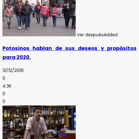
Ver después
Added
Potosinos hablan de sus deseos y propósitos
para 2020.
31/12/2019
0
4.3K
0
0