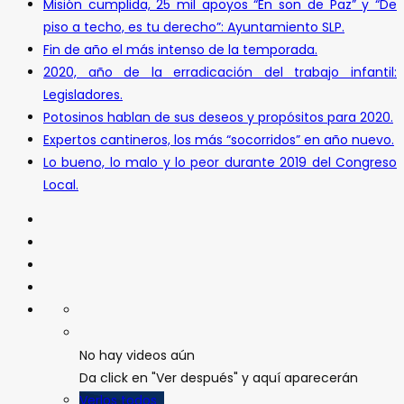
Misión cumplida, 25 mil apoyos “En son de Paz” y “De
piso a techo, es tu derecho”: Ayuntamiento SLP.
Fin de año el más intenso de la temporada.
2020, año de la erradicación del trabajo infantil:
Legisladores.
Potosinos hablan de sus deseos y propósitos para 2020.
Expertos cantineros, los más “socorridos” en año nuevo.
Lo bueno, lo malo y lo peor durante 2019 del Congreso
Local.
No hay videos aún
Da click en "Ver después" y aquí aparecerán
Verlos todos