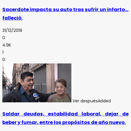
Sacerdote impacta su auto tras sufrir un infarto…
falleció.
31/12/2019
0
4.9K
1
0
Ver después
Added
Saldar deudas, estabilidad laboral, dejar de
beber y fumar, entre los propósitos de año nuevo.