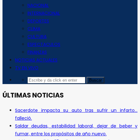
NACIONAL
INTERNACIONAL
DEPORTES
CLIMA
CULTURA
ESPECTACULOS
FINANZAS
NOTICIAS ACTUALES
TV EN VIVO
ÚLTIMAS NOTICIAS
Sacerdote impacta su auto tras sufrir un infarto…
falleció.
Saldar deudas, estabilidad laboral, dejar de beber y
fumar, entre los propósitos de año nuevo.