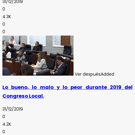
31/12/2019
0
4.3K
0
0
Ver después
Added
Lo bueno, lo malo y lo peor durante 2019 del
Congreso Local.
31/12/2019
0
4.2K
0