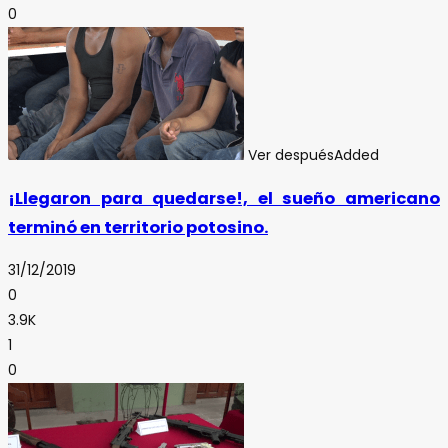
0
Ver después
Added
¡Llegaron para quedarse!, el sueño americano
terminó en territorio potosino.
31/12/2019
0
3.9K
1
0