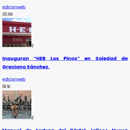
edicionweb
30.6K
2
Inauguran “HEB Los Pinos” en Soledad de
Graciano Sánchez.
edicionweb
18.1K
3