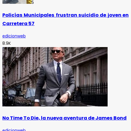
5
Policías Municipales frustran suicidio de joven en
Carretera 57
edicionweb
8.9K
No Time To Die, la nueva aventura de James Bond
edicionweb