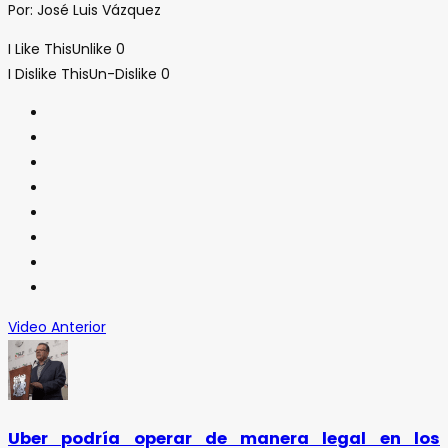
Por: José Luis Vázquez
I Like This
Unlike
0
I Dislike This
Un-Dislike
0
Video Anterior
Uber podría operar de manera legal en los