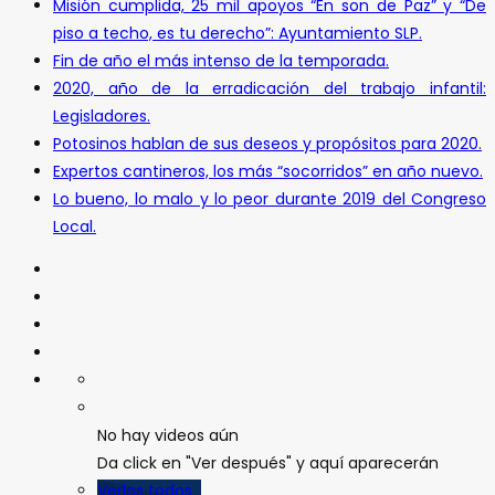
Misión cumplida, 25 mil apoyos “En son de Paz” y “De
piso a techo, es tu derecho”: Ayuntamiento SLP.
Fin de año el más intenso de la temporada.
2020, año de la erradicación del trabajo infantil:
Legisladores.
Potosinos hablan de sus deseos y propósitos para 2020.
Expertos cantineros, los más “socorridos” en año nuevo.
Lo bueno, lo malo y lo peor durante 2019 del Congreso
Local.
No hay videos aún
Da click en "Ver después" y aquí aparecerán
Verlos todos