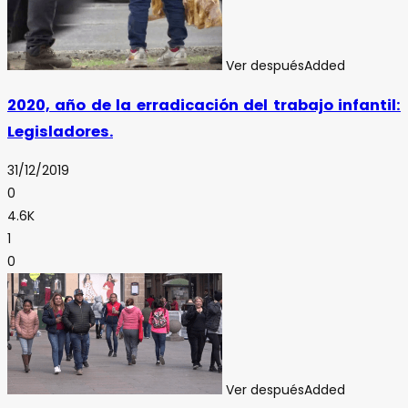
Ver después
Added
2020, año de la erradicación del trabajo infantil:
Legisladores.
31/12/2019
0
4.6K
1
0
Ver después
Added