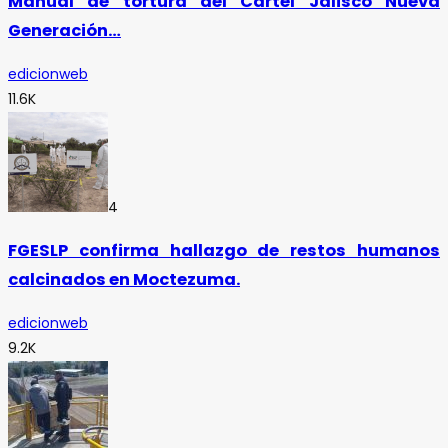
Manual de tortura del Cártel Jalisco Nueva
Generación…
edicionweb
11.6K
4
FGESLP confirma hallazgo de restos humanos
calcinados en Moctezuma.
edicionweb
9.2K