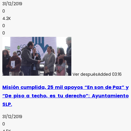
31/12/2019
0
4.2K
0
0
Ver después
Added
03:16
Misión cumplida, 25 mil apoyos “En son de Paz” y
“De piso a techo, es tu derecho”: Ayuntamiento
SLP.
31/12/2019
0