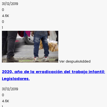
31/12/2019
0
4.6K
0
1
Ver después
Added
2020, año de la erradicación del trabajo infantil:
Legisladores.
31/12/2019
0
4.6K
1