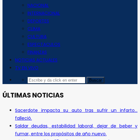
NACIONAL
INTERNACIONAL
DEPORTES
CLIMA
CULTURA
ESPECTACULOS
FINANZAS
NOTICIAS ACTUALES
TV EN VIVO
ÚLTIMAS NOTICIAS
Sacerdote impacta su auto tras sufrir un infarto…
falleció.
Saldar deudas, estabilidad laboral, dejar de beber y
fumar, entre los propósitos de año nuevo.