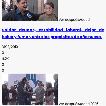
Ver después
Added
Saldar deudas, estabilidad laboral, dejar de
beber y fumar, entre los propósitos de año nuevo.
31/12/2019
0
4.2K
0
0
Ver después
Added
03:16