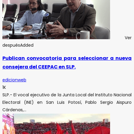
Ver
después
Added
Publican convocatoria para seleccionar a nueva
consejera del CEEPAC en SLP.
edicionweb
1K
SLP.- El vocal ejecutivo de la Junta Local del Instituto Nacional
Electoral (INE) en San Luis Potosí, Pablo Sergio Aispuro
Cárdenas,...