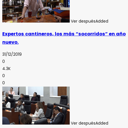
Ver después
Added
Expertos cantineros, los más “socorridos” en año
nuevo.
31/12/2019
0
4.3K
0
0
Ver después
Added