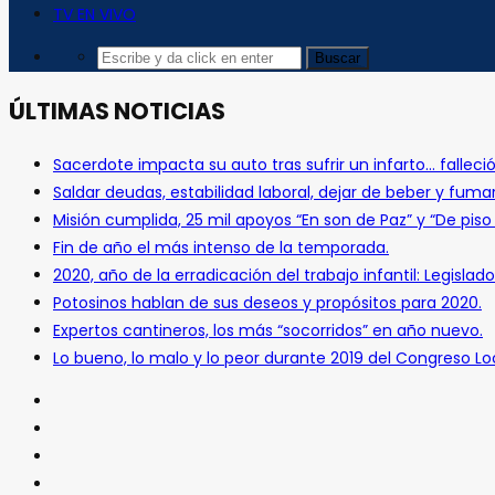
TV EN VIVO
ÚLTIMAS NOTICIAS
Sacerdote impacta su auto tras sufrir un infarto… falleció
Saldar deudas, estabilidad laboral, dejar de beber y fuma
Misión cumplida, 25 mil apoyos “En son de Paz” y “De pis
Fin de año el más intenso de la temporada.
2020, año de la erradicación del trabajo infantil: Legislado
Potosinos hablan de sus deseos y propósitos para 2020.
Expertos cantineros, los más “socorridos” en año nuevo.
Lo bueno, lo malo y lo peor durante 2019 del Congreso Loc