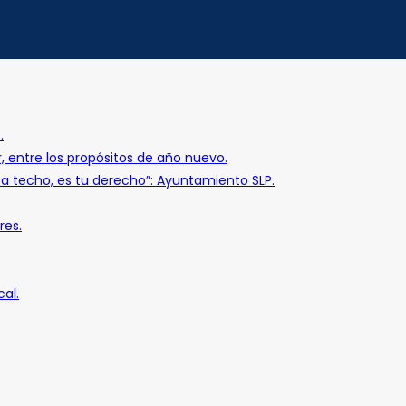
.
r, entre los propósitos de año nuevo.
o a techo, es tu derecho”: Ayuntamiento SLP.
res.
al.