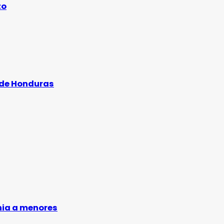
zo
l de Honduras
nia a menores