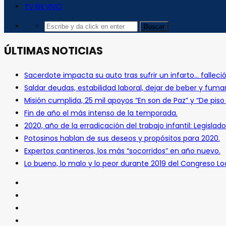
TV EN VIVO
ÚLTIMAS NOTICIAS
Sacerdote impacta su auto tras sufrir un infarto… falleció
Saldar deudas, estabilidad laboral, dejar de beber y fuma
Misión cumplida, 25 mil apoyos “En son de Paz” y “De pis
Fin de año el más intenso de la temporada.
2020, año de la erradicación del trabajo infantil: Legislado
Potosinos hablan de sus deseos y propósitos para 2020.
Expertos cantineros, los más “socorridos” en año nuevo.
Lo bueno, lo malo y lo peor durante 2019 del Congreso Loc