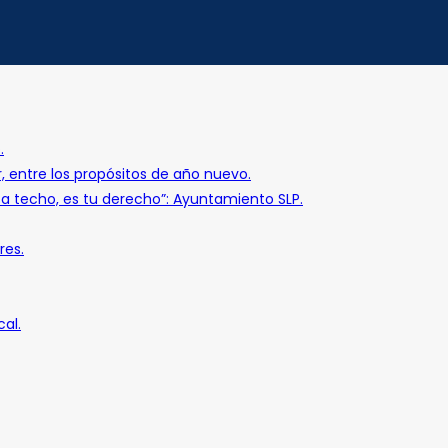
.
r, entre los propósitos de año nuevo.
o a techo, es tu derecho”: Ayuntamiento SLP.
res.
al.