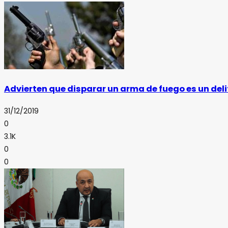
Advierten que disparar un arma de fuego es un deli
31/12/2019
0
3.1K
0
0