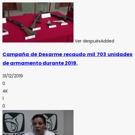
Ver después
Added
Campaña de Desarme recaudo mil 703 unidades
de armamento durante 2019.
31/12/2019
0
4K
1
0