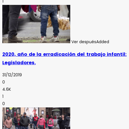
1
Ver después
Added
2020, año de la erradicación del trabajo infantil:
Legisladores.
31/12/2019
0
4.6K
1
0