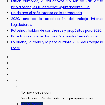
Misión cumplida, 25 mil apoyos “En son de Paz” y “De
piso a techo, es tu derecho”: Ayuntamiento SLP.
Fin de año el más intenso de la temporada.
2020, año de la erradicación del trabajo infantil:
Legisladores.
Potosinos hablan de sus deseos y propósitos para 2020.
Expertos cantineros, los más “socorridos” en año nuevo.
Lo bueno, lo malo y lo peor durante 2019 del Congreso
Local.
No hay videos aún
Da click en "Ver después" y aquí aparecerán
Verlos todos