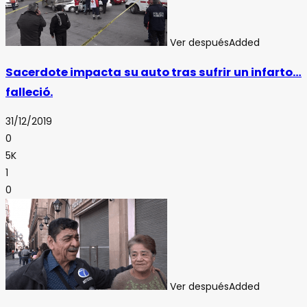
Ver después
Added
Sacerdote impacta su auto tras sufrir un infarto…
falleció.
31/12/2019
0
5K
1
0
Ver después
Added