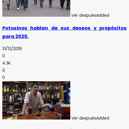
Ver después
Added
Potosinos hablan de sus deseos y propósitos
para 2020.
31/12/2019
0
4.3K
0
0
Ver después
Added