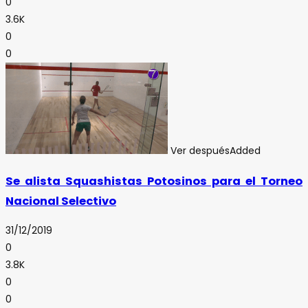
0
3.6K
0
0
Ver después
Added
Se alista Squashistas Potosinos para el Torneo
Nacional Selectivo
31/12/2019
0
3.8K
0
0