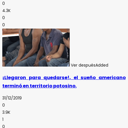
0
4.3K
0
0
Ver después
Added
¡Llegaron para quedarse!, el sueño americano
terminó en territorio potosino.
31/12/2019
0
3.9K
1
0