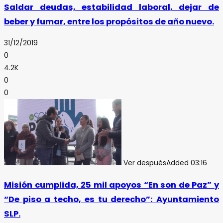
Saldar deudas, estabilidad laboral, dejar de
beber y fumar, entre los propósitos de año nuevo.
31/12/2019
0
4.2K
0
0
Ver después
Added
03:16
Misión cumplida, 25 mil apoyos “En son de Paz” y
“De piso a techo, es tu derecho”: Ayuntamiento
SLP.