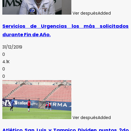
Ver después
Added
Servicios de Urgencias los más solicitados
durante Fin de Año.
31/12/2019
0
4.1K
0
0
Ver después
Added
Atlético San Luis y Tampico Dividen puntos 2do