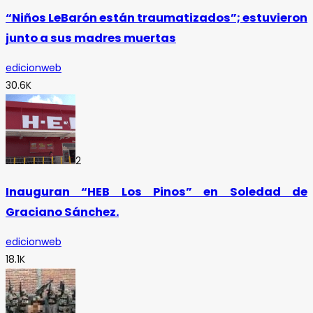
“Niños LeBarón están traumatizados”; estuvieron
junto a sus madres muertas
edicionweb
30.6K
2
Inauguran “HEB Los Pinos” en Soledad de
Graciano Sánchez.
edicionweb
18.1K