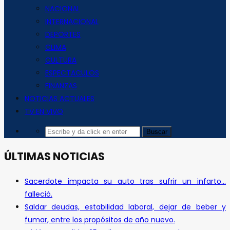
NACIONAL
INTERNACIONAL
DEPORTES
CLIMA
CULTURA
ESPECTACULOS
FINANZAS
NOTICIAS ACTUALES
TV EN VIVO
ÚLTIMAS NOTICIAS
Sacerdote impacta su auto tras sufrir un infarto…
falleció.
Saldar deudas, estabilidad laboral, dejar de beber y
fumar, entre los propósitos de año nuevo.