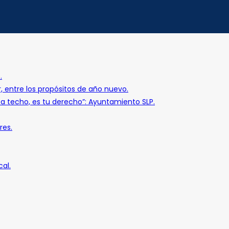
.
r, entre los propósitos de año nuevo.
o a techo, es tu derecho”: Ayuntamiento SLP.
res.
al.