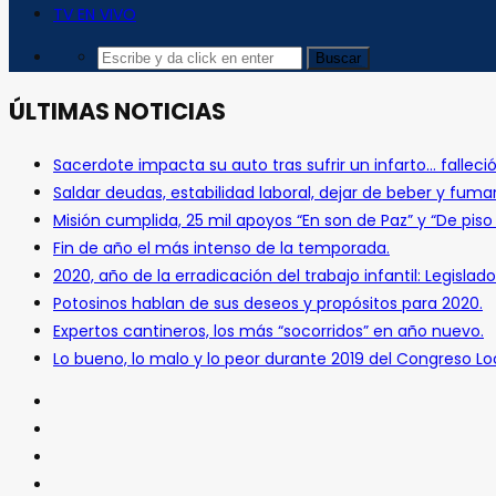
TV EN VIVO
ÚLTIMAS NOTICIAS
Sacerdote impacta su auto tras sufrir un infarto… falleció
Saldar deudas, estabilidad laboral, dejar de beber y fuma
Misión cumplida, 25 mil apoyos “En son de Paz” y “De pis
Fin de año el más intenso de la temporada.
2020, año de la erradicación del trabajo infantil: Legislado
Potosinos hablan de sus deseos y propósitos para 2020.
Expertos cantineros, los más “socorridos” en año nuevo.
Lo bueno, lo malo y lo peor durante 2019 del Congreso Loc