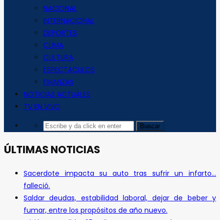
NACIONAL
INTERNACIONAL
DEPORTES
CLIMA
CULTURA
ESPECTACULOS
FINANZAS
NOTICIAS ACTUALES
TV EN VIVO
ÚLTIMAS NOTICIAS
Sacerdote impacta su auto tras sufrir un infarto…
falleció.
Saldar deudas, estabilidad laboral, dejar de beber y
fumar, entre los propósitos de año nuevo.