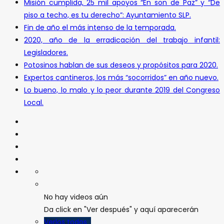
Misión cumplida, 25 mil apoyos “En son de Paz” y “De
piso a techo, es tu derecho”: Ayuntamiento SLP.
Fin de año el más intenso de la temporada.
2020, año de la erradicación del trabajo infantil:
Legisladores.
Potosinos hablan de sus deseos y propósitos para 2020.
Expertos cantineros, los más “socorridos” en año nuevo.
Lo bueno, lo malo y lo peor durante 2019 del Congreso
Local.
No hay videos aún
Da click en "Ver después" y aquí aparecerán
Verlos todos