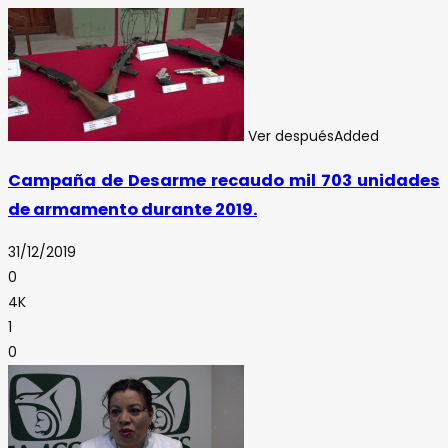
Ver después
Added
Campaña de Desarme recaudo mil 703 unidades
de armamento durante 2019.
31/12/2019
0
4K
1
0