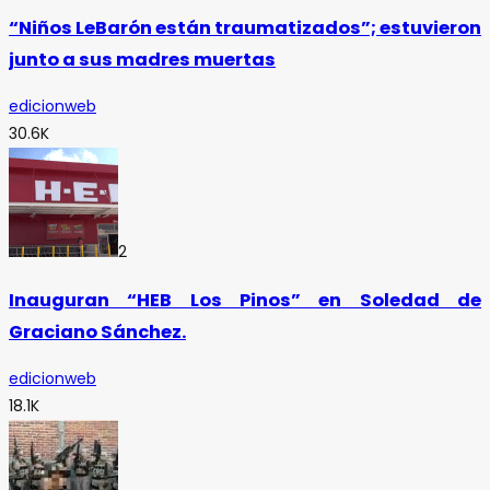
“Niños LeBarón están traumatizados”; estuvieron
junto a sus madres muertas
edicionweb
30.6K
2
Inauguran “HEB Los Pinos” en Soledad de
Graciano Sánchez.
edicionweb
18.1K