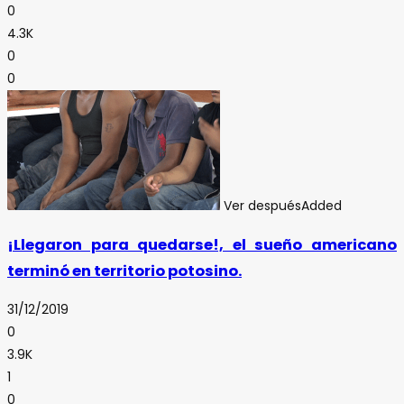
0
4.3K
0
0
Ver después
Added
¡Llegaron para quedarse!, el sueño americano
terminó en territorio potosino.
31/12/2019
0
3.9K
1
0