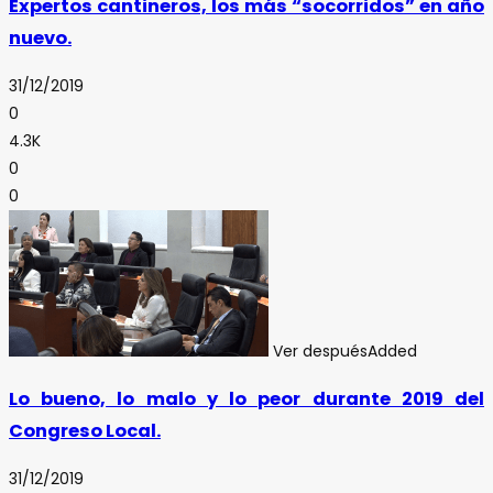
Expertos cantineros, los más “socorridos” en año
nuevo.
31/12/2019
0
4.3K
0
0
Ver después
Added
Lo bueno, lo malo y lo peor durante 2019 del
Congreso Local.
31/12/2019