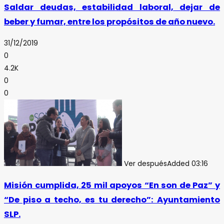
Saldar deudas, estabilidad laboral, dejar de
beber y fumar, entre los propósitos de año nuevo.
31/12/2019
0
4.2K
0
0
Ver después
Added
03:16
Misión cumplida, 25 mil apoyos “En son de Paz” y
“De piso a techo, es tu derecho”: Ayuntamiento
SLP.