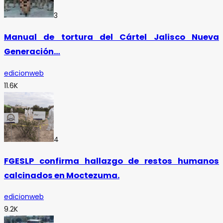
3
Manual de tortura del Cártel Jalisco Nueva
Generación…
edicionweb
11.6K
4
FGESLP confirma hallazgo de restos humanos
calcinados en Moctezuma.
edicionweb
9.2K