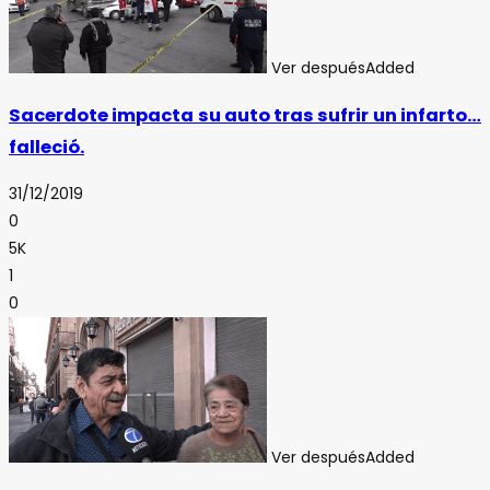
Ver después
Added
Sacerdote impacta su auto tras sufrir un infarto…
falleció.
31/12/2019
0
5K
1
0
Ver después
Added