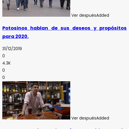
Ver después
Added
Potosinos hablan de sus deseos y propósitos
para 2020.
31/12/2019
0
4.3K
0
0
Ver después
Added