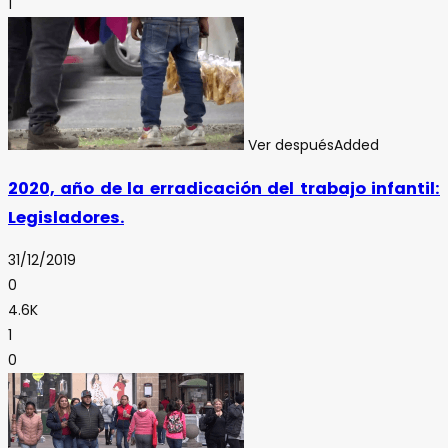
1
Ver después
Added
2020, año de la erradicación del trabajo infantil:
Legisladores.
31/12/2019
0
4.6K
1
0