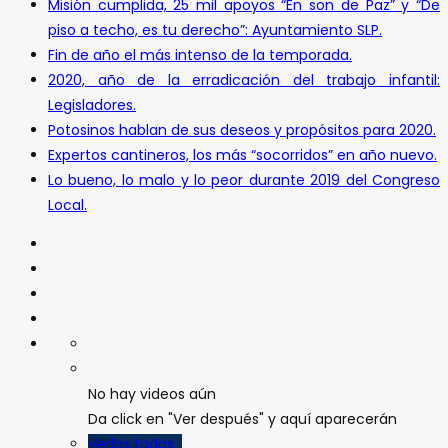
Misión cumplida, 25 mil apoyos “En son de Paz” y “De
piso a techo, es tu derecho”: Ayuntamiento SLP.
Fin de año el más intenso de la temporada.
2020, año de la erradicación del trabajo infantil:
Legisladores.
Potosinos hablan de sus deseos y propósitos para 2020.
Expertos cantineros, los más “socorridos” en año nuevo.
Lo bueno, lo malo y lo peor durante 2019 del Congreso
Local.
No hay videos aún
Da click en "Ver después" y aquí aparecerán
Verlos todos