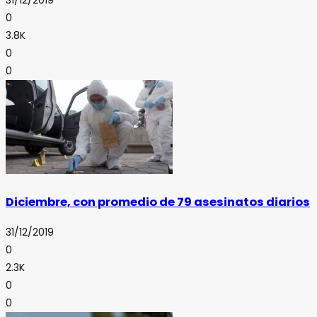
31/12/2019
0
3.8K
0
0
Diciembre, con promedio de 79 asesinatos diarios
31/12/2019
0
2.3K
0
0