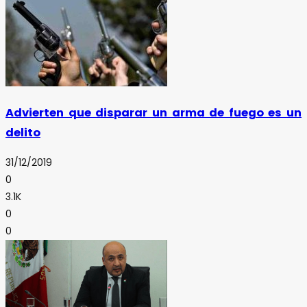
Advierten que disparar un arma de fuego es un
delito
31/12/2019
0
3.1K
0
0