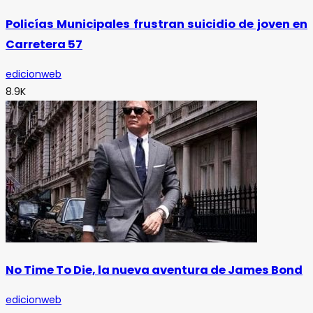
Policías Municipales frustran suicidio de joven en
Carretera 57
edicionweb
8.9K
No Time To Die, la nueva aventura de James Bond
edicionweb