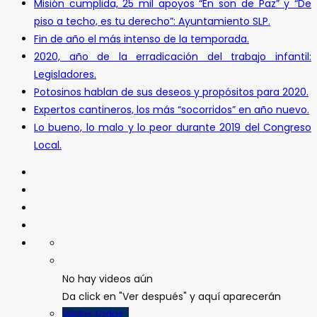
Misión cumplida, 25 mil apoyos “En son de Paz” y “De
piso a techo, es tu derecho”: Ayuntamiento SLP.
Fin de año el más intenso de la temporada.
2020, año de la erradicación del trabajo infantil:
Legisladores.
Potosinos hablan de sus deseos y propósitos para 2020.
Expertos cantineros, los más “socorridos” en año nuevo.
Lo bueno, lo malo y lo peor durante 2019 del Congreso
Local.
No hay videos aún
Da click en "Ver después" y aquí aparecerán
Verlos todos