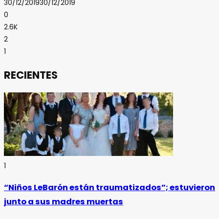
30/12/2019
30/12/2019
0
2.6K
2
1
RECIENTES
1
“Niños LeBarón están traumatizados”; estuvieron
junto a sus madres muertas