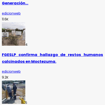
Generación…
edicionweb
11.6K
4
FGESLP confirma hallazgo de restos humanos
calcinados en Moctezuma.
edicionweb
9.2K
5