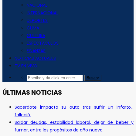
NACIONAL
INTERNACIONAL
DEPORTES
CLIMA
CULTURA
ESPECTACULOS
FINANZAS
NOTICIAS ACTUALES
TV EN VIVO
ÚLTIMAS NOTICIAS
Sacerdote impacta su auto tras sufrir un infarto…
falleció.
Saldar deudas, estabilidad laboral, dejar de beber y
fumar, entre los propósitos de año nuevo.