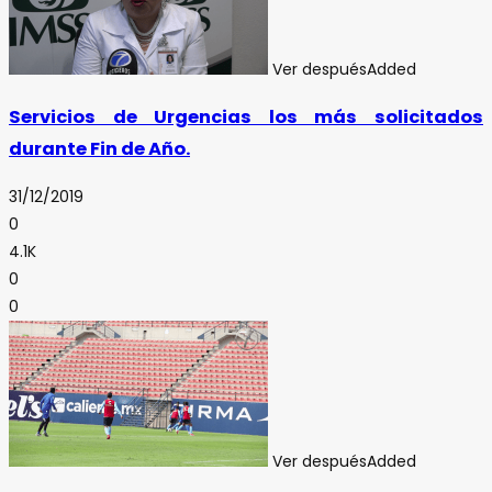
Ver después
Added
Servicios de Urgencias los más solicitados
durante Fin de Año.
31/12/2019
0
4.1K
0
0
Ver después
Added