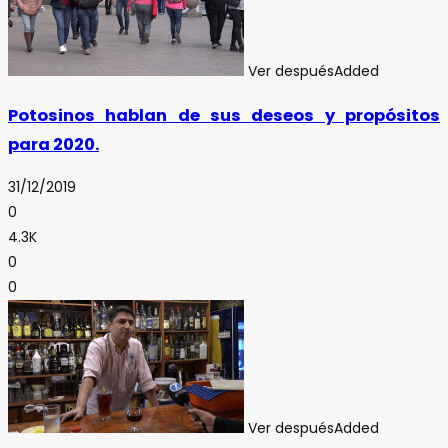
Ver después
Added
Potosinos hablan de sus deseos y propósitos
para 2020.
31/12/2019
0
4.3K
0
0
Ver después
Added