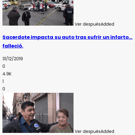
Ver después
Added
Sacerdote impacta su auto tras sufrir un infarto…
falleció.
31/12/2019
0
4.9K
1
0
Ver después
Added