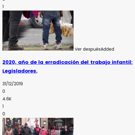
1
Ver después
Added
2020, año de la erradicación del trabajo infantil:
Legisladores.
31/12/2019
0
4.6K
1
0