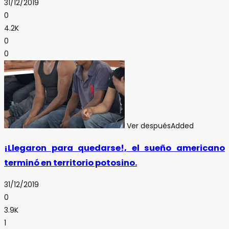
31/12/2019
0
4.2K
0
0
Ver después
Added
¡Llegaron para quedarse!, el sueño americano
terminó en territorio potosino.
31/12/2019
0
3.9K
1