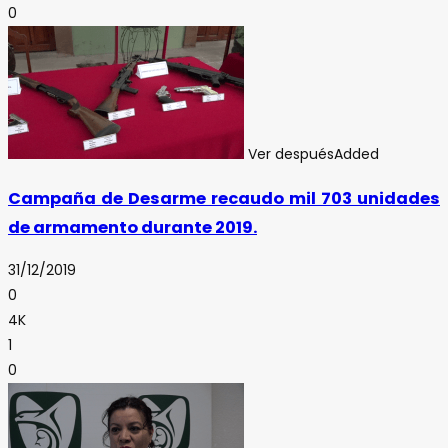
0
Ver después
Added
Campaña de Desarme recaudo mil 703 unidades
de armamento durante 2019.
31/12/2019
0
4K
1
0