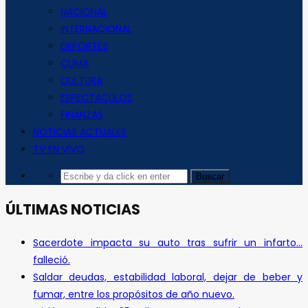
NACIONAL
INTERNACIONAL
DEPORTES
CLIMA
CULTURA
ESPECTACULOS
FINANZAS
NOTICIAS ACTUALES
TV EN VIVO
ÚLTIMAS NOTICIAS
Sacerdote impacta su auto tras sufrir un infarto…
falleció.
Saldar deudas, estabilidad laboral, dejar de beber y
fumar, entre los propósitos de año nuevo.