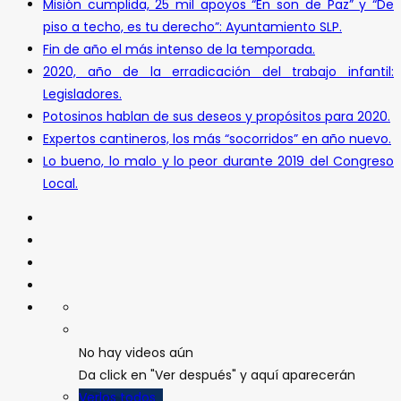
Misión cumplida, 25 mil apoyos “En son de Paz” y “De
piso a techo, es tu derecho”: Ayuntamiento SLP.
Fin de año el más intenso de la temporada.
2020, año de la erradicación del trabajo infantil:
Legisladores.
Potosinos hablan de sus deseos y propósitos para 2020.
Expertos cantineros, los más “socorridos” en año nuevo.
Lo bueno, lo malo y lo peor durante 2019 del Congreso
Local.
No hay videos aún
Da click en "Ver después" y aquí aparecerán
Verlos todos