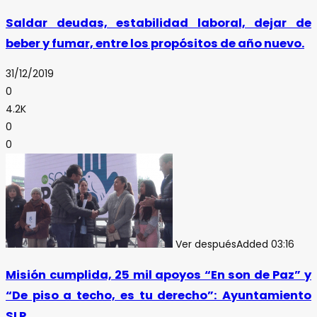
Saldar deudas, estabilidad laboral, dejar de
beber y fumar, entre los propósitos de año nuevo.
31/12/2019
0
4.2K
0
0
Ver después
Added
03:16
Misión cumplida, 25 mil apoyos “En son de Paz” y
“De piso a techo, es tu derecho”: Ayuntamiento
SLP.