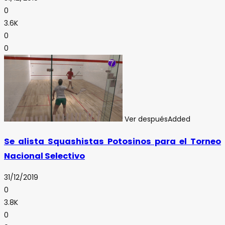
0
3.6K
0
0
Ver después
Added
Se alista Squashistas Potosinos para el Torneo
Nacional Selectivo
31/12/2019
0
3.8K
0