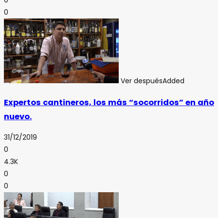
0
0
Ver después
Added
Expertos cantineros, los más “socorridos” en año
nuevo.
31/12/2019
0
4.3K
0
0