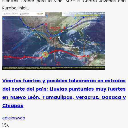
Centros Crecer para la Vida. SLP.- El Centro Jóvenes con
Rumbo, inici...
Vientos fuertes y posibles tolvaneras en estados
del norte del país; Lluvias puntuales muy fuertes
en Nuevo León, Tamaulipas, Veracruz, Oaxaca y
Chiapas
edicionweb
1.5K