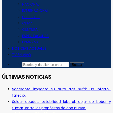
NACIONAL
INTERNACIONAL
DEPORTES
CLIMA
CULTURA
ESPECTACULOS
FINANZAS
NOTICIAS ACTUALES
TV EN VIVO
ÚLTIMAS NOTICIAS
Sacerdote impacta su auto tras sufrir un infarto…
falleció.
Saldar deudas, estabilidad laboral, dejar de beber y
fumar, entre los propósitos de año nuevo.