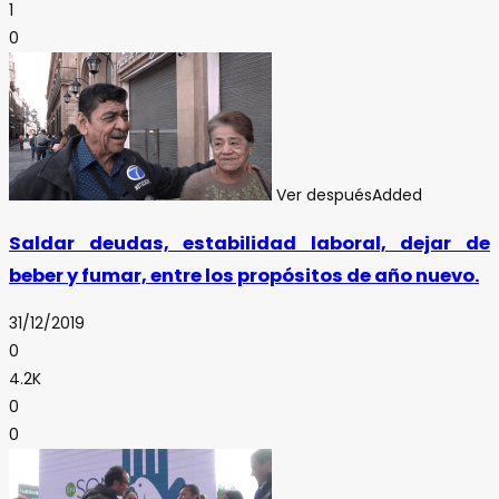
1
0
Ver después
Added
Saldar deudas, estabilidad laboral, dejar de
beber y fumar, entre los propósitos de año nuevo.
31/12/2019
0
4.2K
0
0