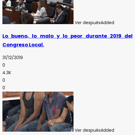
Ver después
Added
Lo bueno, lo malo y lo peor durante 2019 del
Congreso Local.
31/12/2019
0
4.3K
0
0
Ver después
Added