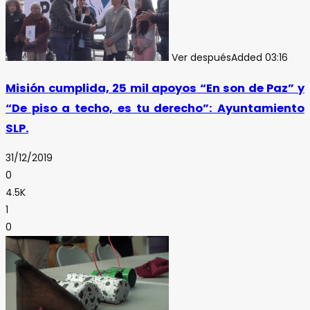
Ver después
Added
03:16
Misión cumplida, 25 mil apoyos “En son de Paz” y
“De piso a techo, es tu derecho”: Ayuntamiento
SLP.
31/12/2019
0
4.5K
1
0