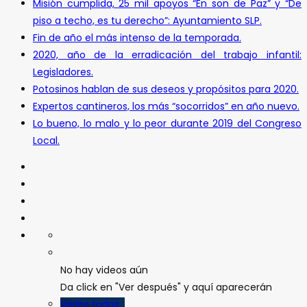
Misión cumplida, 25 mil apoyos “En son de Paz” y “De
piso a techo, es tu derecho”: Ayuntamiento SLP.
Fin de año el más intenso de la temporada.
2020, año de la erradicación del trabajo infantil:
Legisladores.
Potosinos hablan de sus deseos y propósitos para 2020.
Expertos cantineros, los más “socorridos” en año nuevo.
Lo bueno, lo malo y lo peor durante 2019 del Congreso
Local.
No hay videos aún
Da click en "Ver después" y aquí aparecerán
Verlos todos