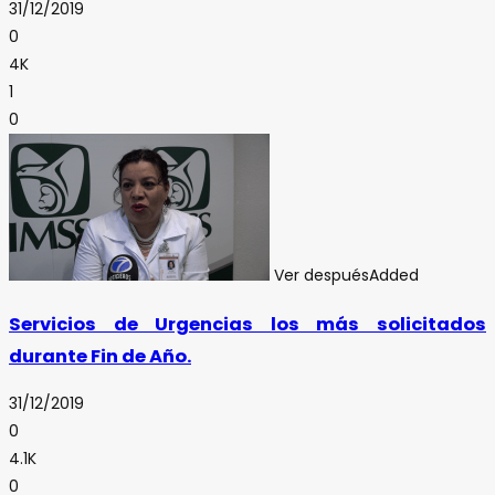
31/12/2019
0
4K
1
0
Ver después
Added
Servicios de Urgencias los más solicitados
durante Fin de Año.
31/12/2019
0
4.1K
0