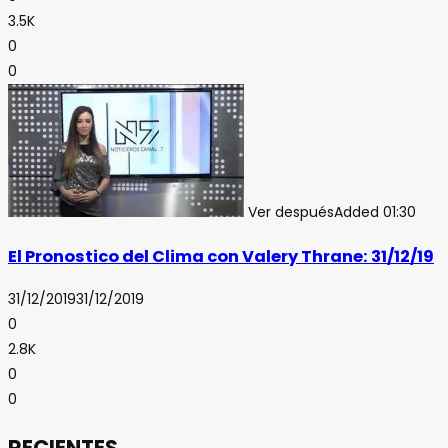
3.5K
0
0
Ver después
Added
01:30
El Pronostico del Clima con Valery Thrane: 31/12/19
31/12/2019
31/12/2019
0
2.8K
0
0
RECIENTES