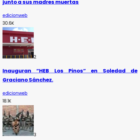
junto a sus madres muertas
edicionweb
30.6K
2
Inauguran “HEB Los Pinos” en Soledad de
Graciano Sánchez.
edicionweb
18.1K
3