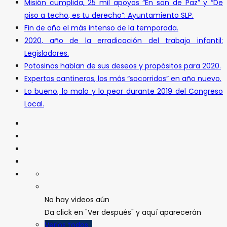
Misión cumplida, 25 mil apoyos “En son de Paz” y “De
piso a techo, es tu derecho”: Ayuntamiento SLP.
Fin de año el más intenso de la temporada.
2020, año de la erradicación del trabajo infantil:
Legisladores.
Potosinos hablan de sus deseos y propósitos para 2020.
Expertos cantineros, los más “socorridos” en año nuevo.
Lo bueno, lo malo y lo peor durante 2019 del Congreso
Local.
No hay videos aún
Da click en "Ver después" y aquí aparecerán
Verlos todos