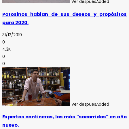
Ver después
Added
Potosinos hablan de sus deseos y propósitos
para 2020.
31/12/2019
0
4.3K
0
0
Ver después
Added
Expertos cantineros, los más “socorridos” en año
nuevo.