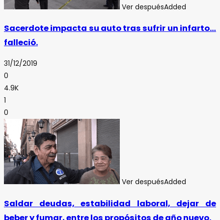
Ver después
Added
Sacerdote impacta su auto tras sufrir un infarto…
falleció.
31/12/2019
0
4.9K
1
0
Ver después
Added
Saldar deudas, estabilidad laboral, dejar de
beber y fumar, entre los propósitos de año nuevo.