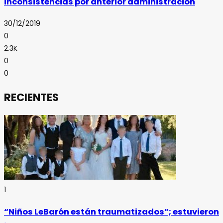
inconsistencias por anterior administración
30/12/2019
0
2.3K
0
0
RECIENTES
1
“Niños LeBarón están traumatizados”; estuvieron