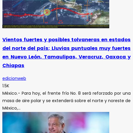
Vientos fuertes y posibles tolvaneras en estados
del norte del país; Lluvias puntuales muy fuertes
en Nuevo León, Tamaulipas, Veracruz, Oaxaca y
Chiapas
edicionweb
1.5K
México.- Para hoy, el frente frío No. 8 será reforzado por una
masa de aire polar y se extenderá sobre el norte y noreste de
México,...