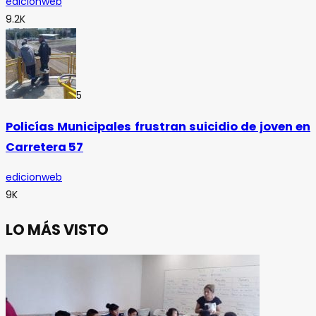
edicionweb
9.2K
5
Policías Municipales frustran suicidio de joven en
Carretera 57
edicionweb
9K
LO MÁS VISTO