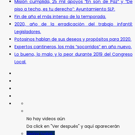
Misión cumplida, 25 mil apoyos “En son de Paz” y “De
piso a techo, es tu derecho”: Ayuntamiento SLP.
Fin de año el más intenso de la temporada.
2020, año de la erradicación del trabajo infantil:
Legisladores.
Potosinos hablan de sus deseos y propósitos para 2020.
Expertos cantineros, los más “socorridos” en año nuevo.
Lo bueno, lo malo y lo peor durante 2019 del Congreso
Local.
No hay videos aún
Da click en "Ver después" y aquí aparecerán
Verlos todos