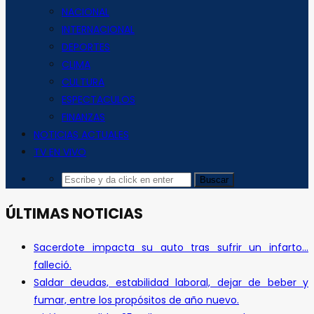
NACIONAL
INTERNACIONAL
DEPORTES
CLIMA
CULTURA
ESPECTACULOS
FINANZAS
NOTICIAS ACTUALES
TV EN VIVO
ÚLTIMAS NOTICIAS
Sacerdote impacta su auto tras sufrir un infarto…
falleció.
Saldar deudas, estabilidad laboral, dejar de beber y
fumar, entre los propósitos de año nuevo.