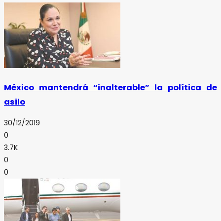
México mantendrá “inalterable” la política de
asilo
30/12/2019
0
3.7K
0
0