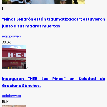
1
“Niños LeBarón están traumatizados”; estuvieron
junto a sus madres muertas
edicionweb
30.6K
2
Inauguran “HEB Los Pinos” en Soledad de
Graciano Sánchez.
edicionweb
18.1K