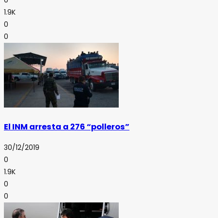
0
1.9K
0
0
El INM arresta a 276 “polleros”
30/12/2019
0
1.9K
0
0