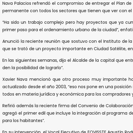
Nava Palacios refrendó el compromiso de entregar el Plan de
permanente con todos los sectores que tienen que ver con el
“Ha sido un trabajo complejo pero hay proyectos que ya cum
primer paso para el ordenamiento urbano de la ciudad”, enfati
Anunció la reciente reunión que sostuvo con el Instituto de l
que se trató de un proyecto importante en Ciudad Satélite, en
En las siguientes semanas, dijo el Alcalde de la capital que 
den la posibilidad de lograrlo”.
Xavier Nava mencionó que otro proceso muy importante ha s
actualizado desde el año 2003, “eso nos pone en una posició
todos en materia jurídica y económica para los compradores y 
Refirió además la reciente firma del Convenio de Colaboració
agregó el primer edil que incluye la integración al programa 
para los habitantes”.
En su intervención, el Vocal Ejecutivo de FOVISSTE Agustín R