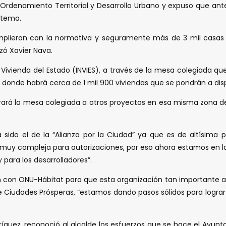
 Ordenamiento Territorial y Desarrollo Urbano y expuso que ant
 tema.
plieron con la normativa y seguramente más de 3 mil casas e
zó Xavier Nava.
a Vivienda del Estado (INVIES), a través de la mesa colegiada 
 donde habrá cerca de 1 mil 900 viviendas que se pondrán a dis
entrará la mesa colegiada a otros proyectos en esa misma zona 
ido el de la “Alianza por la Ciudad” ya que es de altísima 
n muy compleja para autorizaciones, por eso ahora estamos en l
para los desarrolladores”.
n con ONU-Hábitat para que esta organización tan importante a 
de Ciudades Prósperas, “estamos dando pasos sólidos para lograr
odríguez, reconoció al alcalde los esfuerzos que se hace el Ay