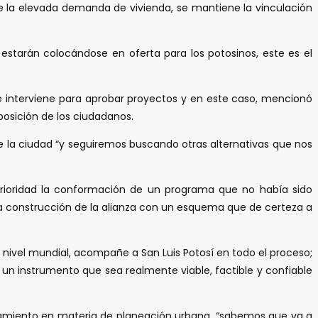
e la elevada demanda de vivienda, se mantiene la vinculación
starán colocándose en oferta para los potosinos, este es el
que interviene para aprobar proyectos y en este caso, mencionó
posición de los ciudadanos.
de la ciudad “y seguiremos buscando otras alternativas que nos
prioridad la conformación de un programa que no había sido
a construcción de la alianza con un esquema que de certeza a
nivel mundial, acompañe a San Luis Potosí en todo el proceso;
 un instrumento que sea realmente viable, factible y confiable
untamiento en materia de planeación urbana, “sabemos que va a