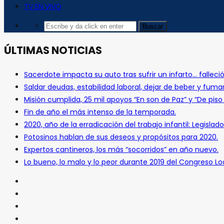
TV EN VIVO
ÚLTIMAS NOTICIAS
Sacerdote impacta su auto tras sufrir un infarto… falleció
Saldar deudas, estabilidad laboral, dejar de beber y fuma
Misión cumplida, 25 mil apoyos “En son de Paz” y “De pis
Fin de año el más intenso de la temporada.
2020, año de la erradicación del trabajo infantil: Legislado
Potosinos hablan de sus deseos y propósitos para 2020.
Expertos cantineros, los más “socorridos” en año nuevo.
Lo bueno, lo malo y lo peor durante 2019 del Congreso Loc