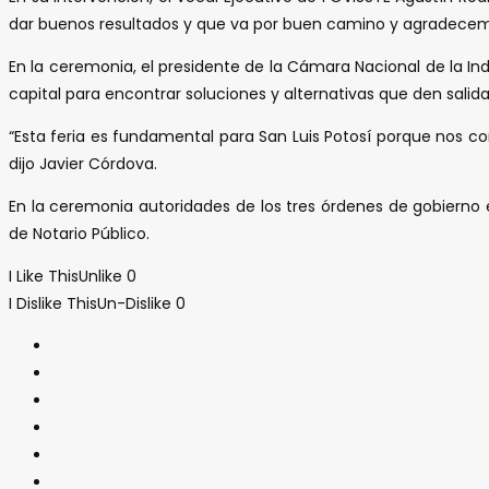
dar buenos resultados y que va por buen camino y agradecemos e
En la ceremonia, el presidente de la Cámara Nacional de la In
capital para encontrar soluciones y alternativas que den salid
“Esta feria es fundamental para San Luis Potosí porque nos c
dijo Javier Córdova.
En la ceremonia autoridades de los tres órdenes de gobierno e
de Notario Público.
I Like This
Unlike
0
I Dislike This
Un-Dislike
0