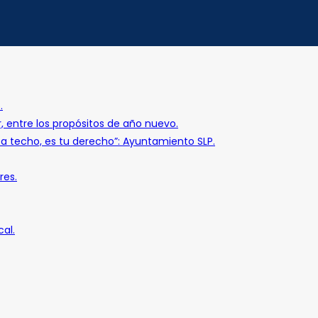
.
r, entre los propósitos de año nuevo.
o a techo, es tu derecho”: Ayuntamiento SLP.
res.
al.