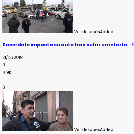
Ver después
Added
Sacerdote impacta su auto tras sufrir un infarto… f
31/12/2019
0
4.9K
1
0
Ver después
Added