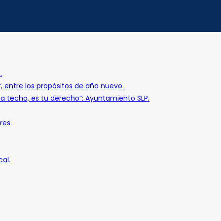
.
r, entre los propósitos de año nuevo.
o a techo, es tu derecho”: Ayuntamiento SLP.
res.
al.