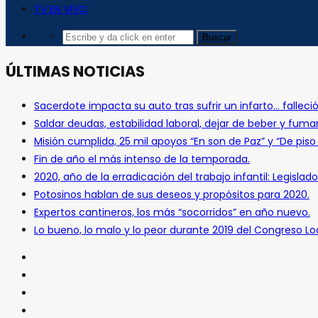
TV EN VIVO
ÚLTIMAS NOTICIAS
Sacerdote impacta su auto tras sufrir un infarto… falleció
Saldar deudas, estabilidad laboral, dejar de beber y fuma
Misión cumplida, 25 mil apoyos “En son de Paz” y “De pis
Fin de año el más intenso de la temporada.
2020, año de la erradicación del trabajo infantil: Legislado
Potosinos hablan de sus deseos y propósitos para 2020.
Expertos cantineros, los más “socorridos” en año nuevo.
Lo bueno, lo malo y lo peor durante 2019 del Congreso Loc