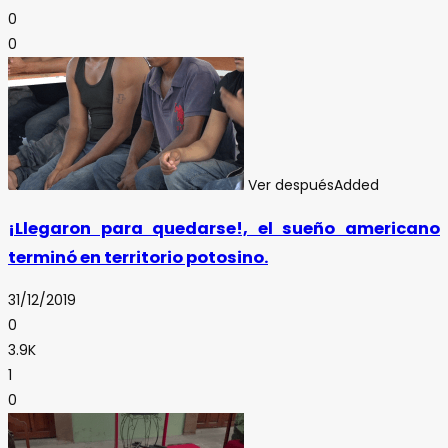
0
0
Ver después
Added
¡Llegaron para quedarse!, el sueño americano
terminó en territorio potosino.
31/12/2019
0
3.9K
1
0