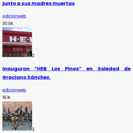
junto a sus madres muertas
edicionweb
30.6K
2
Inauguran “HEB Los Pinos” en Soledad de
Graciano Sánchez.
edicionweb
18.1K
3