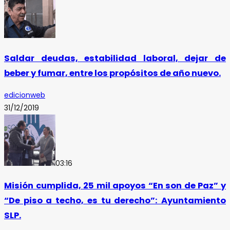
Saldar deudas, estabilidad laboral, dejar de
beber y fumar, entre los propósitos de año nuevo.
edicionweb
31/12/2019
03:16
Misión cumplida, 25 mil apoyos “En son de Paz” y
“De piso a techo, es tu derecho”: Ayuntamiento
SLP.