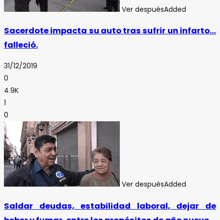
Ver después
Added
Sacerdote impacta su auto tras sufrir un infarto…
falleció.
31/12/2019
0
4.9K
1
0
Ver después
Added
Saldar deudas, estabilidad laboral, dejar de