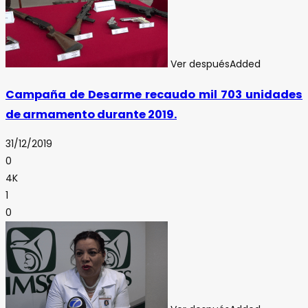
Ver después
Added
Campaña de Desarme recaudo mil 703 unidades
de armamento durante 2019.
31/12/2019
0
4K
1
0