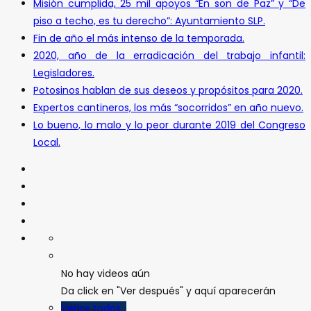
Misión cumplida, 25 mil apoyos “En son de Paz” y “De
piso a techo, es tu derecho”: Ayuntamiento SLP.
Fin de año el más intenso de la temporada.
2020, año de la erradicación del trabajo infantil:
Legisladores.
Potosinos hablan de sus deseos y propósitos para 2020.
Expertos cantineros, los más “socorridos” en año nuevo.
Lo bueno, lo malo y lo peor durante 2019 del Congreso
Local.
No hay videos aún
Da click en "Ver después" y aquí aparecerán
Verlos todos