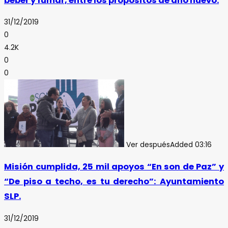
beber y fumar, entre los propósitos de año nuevo.
31/12/2019
0
4.2K
0
0
Ver después
Added
03:16
Misión cumplida, 25 mil apoyos “En son de Paz” y
“De piso a techo, es tu derecho”: Ayuntamiento
SLP.
31/12/2019