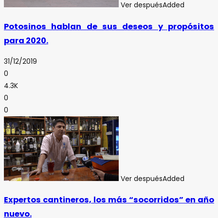
Ver después
Added
Potosinos hablan de sus deseos y propósitos
para 2020.
31/12/2019
0
4.3K
0
0
Ver después
Added
Expertos cantineros, los más “socorridos” en año
nuevo.