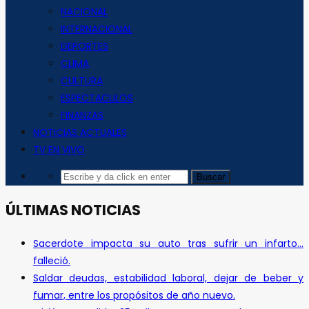
NACIONAL
INTERNACIONAL
DEPORTES
CLIMA
CULTURA
ESPECTACULOS
FINANZAS
NOTICIAS ACTUALES
TV EN VIVO
ÚLTIMAS NOTICIAS
Sacerdote impacta su auto tras sufrir un infarto…
falleció.
Saldar deudas, estabilidad laboral, dejar de beber y
fumar, entre los propósitos de año nuevo.