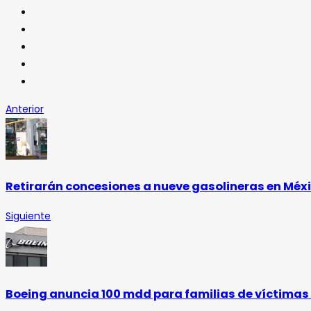
Anterior
Retirarán concesiones a nueve gasolineras en Méx
Siguiente
Boeing anuncia 100 mdd para familias de víctimas