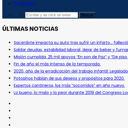
TV EN VIVO
ÚLTIMAS NOTICIAS
Sacerdote impacta su auto tras sufrir un infarto… falleció
Saldar deudas, estabilidad laboral, dejar de beber y fuma
Misión cumplida, 25 mil apoyos “En son de Paz” y “De pis
Fin de año el más intenso de la temporada.
2020, año de la erradicación del trabajo infantil: Legislado
Potosinos hablan de sus deseos y propósitos para 2020.
Expertos cantineros, los más “socorridos” en año nuevo.
Lo bueno, lo malo y lo peor durante 2019 del Congreso Loc