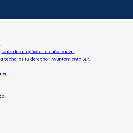
.
r, entre los propósitos de año nuevo.
o a techo, es tu derecho”: Ayuntamiento SLP.
res.
al.