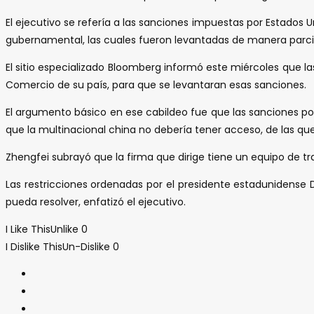
El ejecutivo se refería a las sanciones impuestas por Estado
gubernamental, las cuales fueron levantadas de manera parci
El sitio especializado Bloomberg informó este miércoles que
Comercio de su país, para que se levantaran esas sanciones.
El argumento básico en ese cabildeo fue que las sanciones pod
que la multinacional china no debería tener acceso, de las qu
Zhengfei subrayó que la firma que dirige tiene un equipo de t
Las restricciones ordenadas por el presidente estadunidens
pueda resolver, enfatizó el ejecutivo.
I Like This
Unlike
0
I Dislike This
Un-Dislike
0