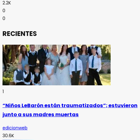
2.2K
0
0
RECIENTES
1
“Niños LeBarón están traumatizados”; estuvieron
junto a sus madres muertas
edicionweb
30.6K