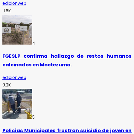
edicionweb
11.6K
4
FGESLP confirma hallazgo de restos humanos
calcinados en Moctezuma.
edicionweb
9.2K
5
Policías Municipales frustran suicidio de joven en