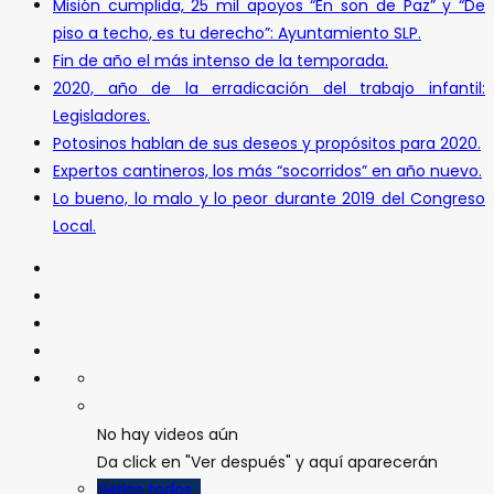
Misión cumplida, 25 mil apoyos “En son de Paz” y “De
piso a techo, es tu derecho”: Ayuntamiento SLP.
Fin de año el más intenso de la temporada.
2020, año de la erradicación del trabajo infantil:
Legisladores.
Potosinos hablan de sus deseos y propósitos para 2020.
Expertos cantineros, los más “socorridos” en año nuevo.
Lo bueno, lo malo y lo peor durante 2019 del Congreso
Local.
No hay videos aún
Da click en "Ver después" y aquí aparecerán
Verlos todos