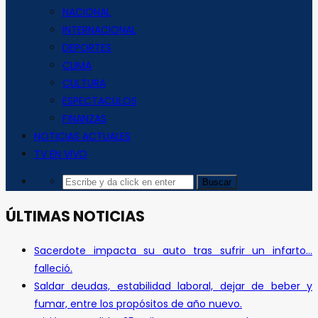
NACIONAL
INTERNACIONAL
DEPORTES
CLIMA
CULTURA
ESPECTACULOS
FINANZAS
NOTICIAS ACTUALES
TV EN VIVO
ÚLTIMAS NOTICIAS
Sacerdote impacta su auto tras sufrir un infarto…
falleció.
Saldar deudas, estabilidad laboral, dejar de beber y
fumar, entre los propósitos de año nuevo.