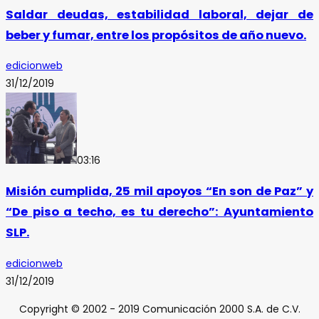
Saldar deudas, estabilidad laboral, dejar de
beber y fumar, entre los propósitos de año nuevo.
edicionweb
31/12/2019
03:16
Misión cumplida, 25 mil apoyos “En son de Paz” y
“De piso a techo, es tu derecho”: Ayuntamiento
SLP.
edicionweb
31/12/2019
Copyright © 2002 - 2019 Comunicación 2000 S.A. de C.V.