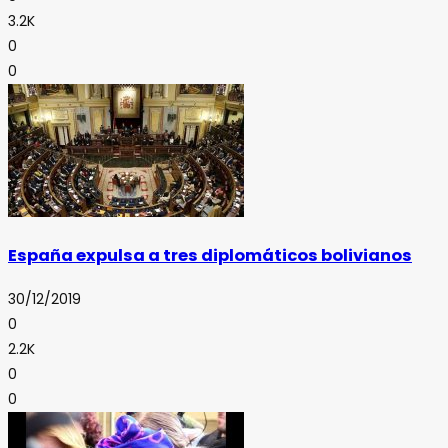
3.2K
0
0
España expulsa a tres diplomáticos bolivianos
30/12/2019
0
2.2K
0
0