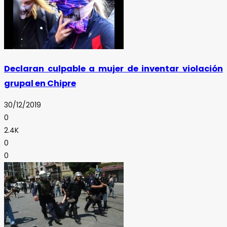
Declaran culpable a mujer de inventar violación
grupal en Chipre
30/12/2019
0
2.4K
0
0