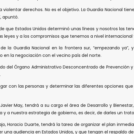
s a violentar derechos. No es el objetivo. La Guardia Nacional ti
”, apuntó.
ra de que Estados Unidos determinó unas líneas y nosotros las t
ras leyes y a los compromisos que tenemos a nivel internacional 
s de la Guardia Nacional en la frontera sur, “empezando ya”, y
en la negociación con el vecino país del norte.
ado del Órgano Administrativo Desconcentrado de Prevención y Re
.
ialogar con las personas y determinar las diferentes opciones q
, Javier May, tendrá a su cargo el área de Desarrollo y Bienest
y a nuestra estrategia de gobierno, es decir, de darles un trato
ajo, Horacio Duarte, tendrá la tarea de organizar el plan inmedi
ner una audiencia en Estados Unidos, y que tengan el respaldo de