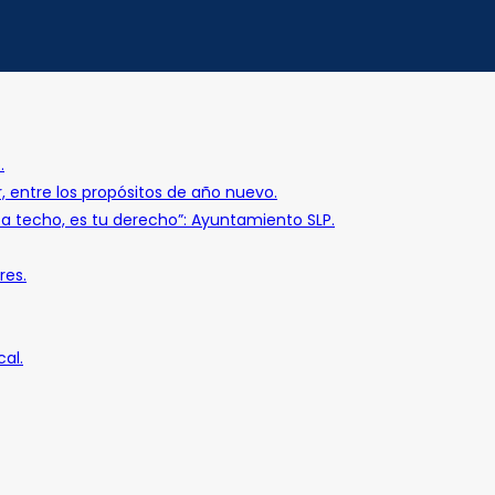
.
r, entre los propósitos de año nuevo.
o a techo, es tu derecho”: Ayuntamiento SLP.
res.
al.