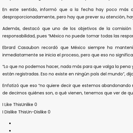
En este sentido, informó que a la fecha hay poco más d
desproporcionadamente, pero hay que prever su atención, hay 
Además, destacó que uno de los objetivos de la comisión 
responsabilidad, pues “México no puede tomar todas las respon
Ebrard Casaubon recordó que México siempre ha mantenido
inmediatamente se inicia el proceso, pero que eso no significa
“Lo que no podemos hacer, nada más para que valga la pena y t
están registradas. Eso no existe en ningún país del mundo”, dijo
Enfatizó que eso “no quiere decir que estemos abandonando nue
de decirnos quiénes son, a qué vienen, tenemos que ver de qué n
I Like This
Unlike
0
I Dislike This
Un-Dislike
0