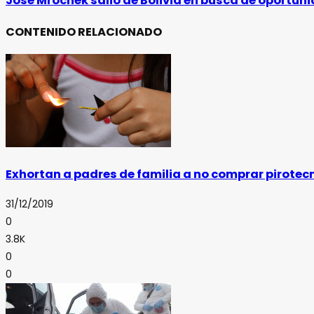
José Mrochek salió de Bolivia en busca de oportun
CONTENIDO RELACIONADO
Exhortan a padres de familia a no comprar pirotec
31/12/2019
0
3.8K
0
0