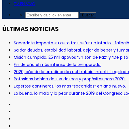
TV EN VIVO
ÚLTIMAS NOTICIAS
Sacerdote impacta su auto tras sufrir un infarto… falleció
Saldar deudas, estabilidad laboral, dejar de beber y fuma
Misión cumplida, 25 mil apoyos “En son de Paz” y “De pis
Fin de año el más intenso de la temporada.
2020, año de la erradicación del trabajo infantil: Legislado
Potosinos hablan de sus deseos y propósitos para 2020.
Expertos cantineros, los más “socorridos” en año nuevo.
Lo bueno, lo malo y lo peor durante 2019 del Congreso Loc