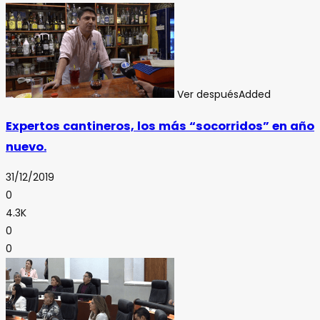
Ver después
Added
Expertos cantineros, los más “socorridos” en año
nuevo.
31/12/2019
0
4.3K
0
0