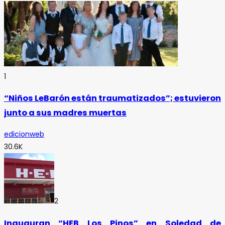
1
“Niños LeBarón están traumatizados”; estuvieron
junto a sus madres muertas
edicionweb
30.6K
2
Inauguran “HEB Los Pinos” en Soledad de