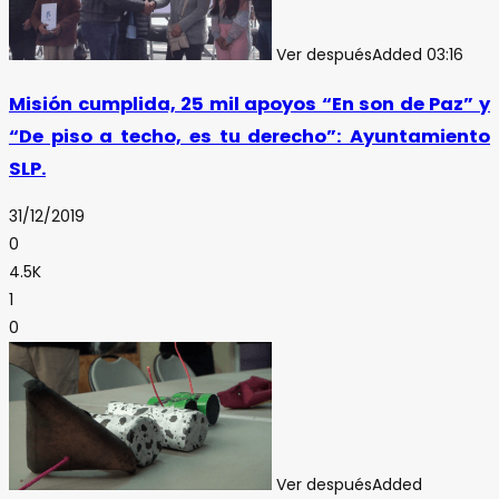
Ver después
Added
03:16
Misión cumplida, 25 mil apoyos “En son de Paz” y
“De piso a techo, es tu derecho”: Ayuntamiento
SLP.
31/12/2019
0
4.5K
1
0
Ver después
Added