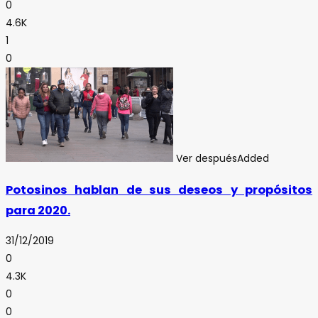
0
4.6K
1
0
Ver después
Added
Potosinos hablan de sus deseos y propósitos
para 2020.
31/12/2019
0
4.3K
0
0