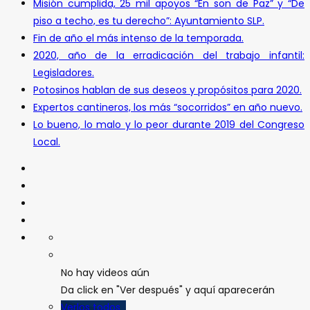
Misión cumplida, 25 mil apoyos “En son de Paz” y “De
piso a techo, es tu derecho”: Ayuntamiento SLP.
Fin de año el más intenso de la temporada.
2020, año de la erradicación del trabajo infantil:
Legisladores.
Potosinos hablan de sus deseos y propósitos para 2020.
Expertos cantineros, los más “socorridos” en año nuevo.
Lo bueno, lo malo y lo peor durante 2019 del Congreso
Local.
No hay videos aún
Da click en "Ver después" y aquí aparecerán
Verlos todos