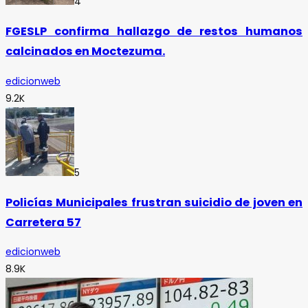
4
FGESLP confirma hallazgo de restos humanos
calcinados en Moctezuma.
edicionweb
9.2K
5
Policías Municipales frustran suicidio de joven en
Carretera 57
edicionweb
8.9K