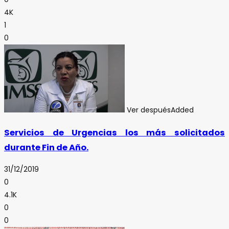
4K
1
0
Ver después
Added
Servicios de Urgencias los más solicitados
durante Fin de Año.
31/12/2019
0
4.1K
0
0