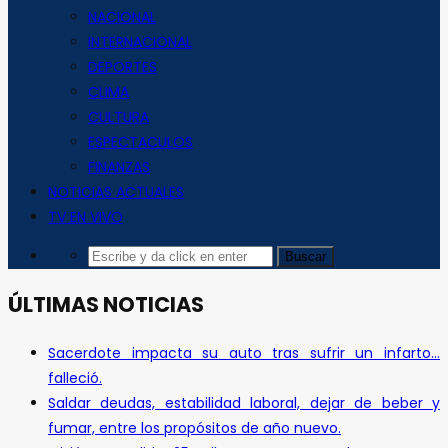
NACIONAL
INTERNACIONAL
DEPORTES
CLIMA
CULTURA
ESPECTACULOS
FINANZAS
NOTICIAS ACTUALES
TV EN VIVO
ÚLTIMAS NOTICIAS
Sacerdote impacta su auto tras sufrir un infarto…
falleció.
Saldar deudas, estabilidad laboral, dejar de beber y
fumar, entre los propósitos de año nuevo.