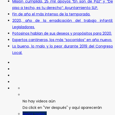
Misión cumplida, 25 mil apoyos “En son de Paz” y “De
piso a techo, es tu derecho”: Ayuntamiento SLP.
Fin de año el más intenso de la temporada.
2020, año de la erradicación del trabajo infantil:
Legisladores.
Potosinos hablan de sus deseos y propósitos para 2020.
Expertos cantineros, los más “socorridos” en año nuevo.
Lo bueno, lo malo y lo peor durante 2019 del Congreso
Local.
No hay videos aún
Da click en "Ver después" y aquí aparecerán
Verlos todos