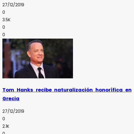
27/12/2019
0
3.5K
0
0
Tom Hanks recibe naturalización honorífica en
Grecia
27/12/2019
0
2.1K
0