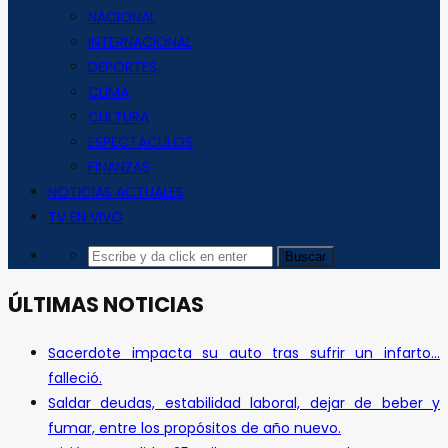
NACIONAL
INTERNACIONAL
DEPORTES
CLIMA
CULTURA
ESPECTACULOS
FINANZAS
NOTICIAS ACTUALES
TV EN VIVO
ÚLTIMAS NOTICIAS
Sacerdote impacta su auto tras sufrir un infarto…
falleció.
Saldar deudas, estabilidad laboral, dejar de beber y
fumar, entre los propósitos de año nuevo.