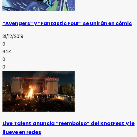
“Avengers” y “Fantastic Four” se unirán en cómic
31/12/2019
0
6.2K
0
0
Live Talent anuncia “reembolso” del KnotFest y le
llueve en redes