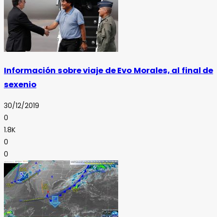
Información sobre viaje de Evo Morales, al final de
sexenio
30/12/2019
0
1.8K
0
0