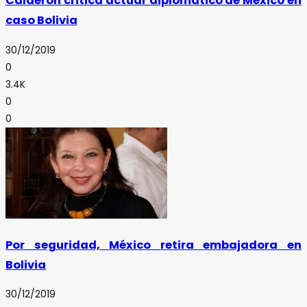
Calderón critica actuar diplomático de México en
caso Bolivia
30/12/2019
0
3.4K
0
0
Por seguridad, México retira embajadora en
Bolivia
30/12/2019