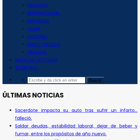
NACIONAL
INTERNACIONAL
DEPORTES
CLIMA
CULTURA
ESPECTACULOS
FINANZAS
NOTICIAS ACTUALES
TV EN VIVO
ÚLTIMAS NOTICIAS
Sacerdote impacta su auto tras sufrir un infarto…
falleció.
Saldar deudas, estabilidad laboral, dejar de beber y
fumar, entre los propósitos de año nuevo.