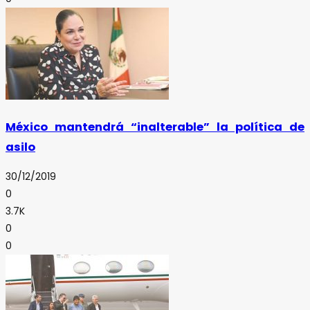
México mantendrá “inalterable” la política de
asilo
30/12/2019
0
3.7K
0
0