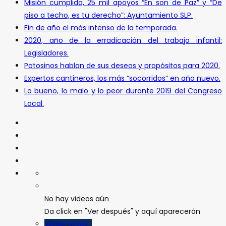
Misión cumplida, 25 mil apoyos “En son de Paz” y “De
piso a techo, es tu derecho”: Ayuntamiento SLP.
Fin de año el más intenso de la temporada.
2020, año de la erradicación del trabajo infantil:
Legisladores.
Potosinos hablan de sus deseos y propósitos para 2020.
Expertos cantineros, los más “socorridos” en año nuevo.
Lo bueno, lo malo y lo peor durante 2019 del Congreso
Local.
No hay videos aún
Da click en "Ver después" y aquí aparecerán
Verlos todos