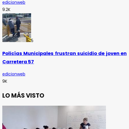
edicionweb
9.2K
5
Policías Municipales frustran suicidio de joven en
Carretera 57
edicionweb
9K
LO MÁS VISTO