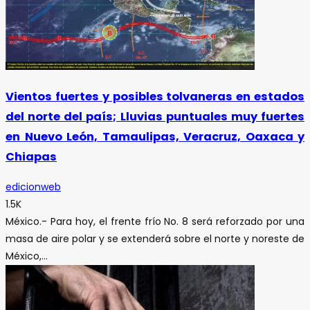
Vientos fuertes y posibles tolvaneras en estados
del norte del país; Lluvias puntuales muy fuertes
en Nuevo León, Tamaulipas, Veracruz, Oaxaca y
Chiapas
edicionweb
1.5K
México.- Para hoy, el frente frío No. 8 será reforzado por una
masa de aire polar y se extenderá sobre el norte y noreste de
México,...