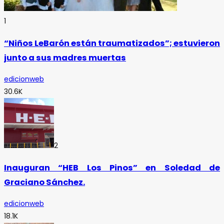
1
“Niños LeBarón están traumatizados”; estuvieron
junto a sus madres muertas
edicionweb
30.6K
2
Inauguran “HEB Los Pinos” en Soledad de
Graciano Sánchez.
edicionweb
18.1K