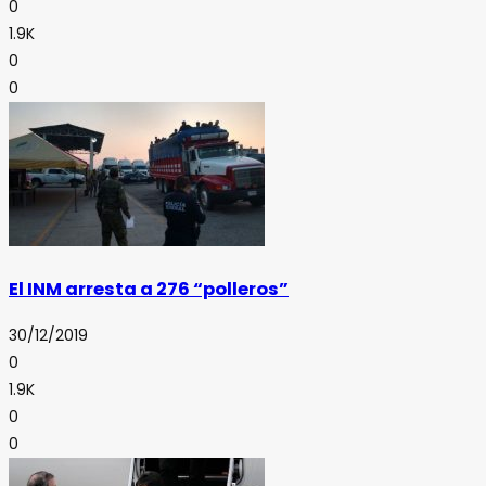
0
1.9K
0
0
El INM arresta a 276 “polleros”
30/12/2019
0
1.9K
0
0