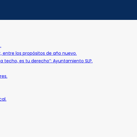
.
r, entre los propósitos de año nuevo.
o a techo, es tu derecho”: Ayuntamiento SLP.
res.
al.