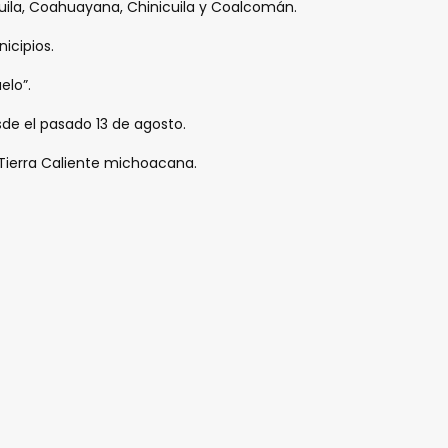
quila, Coahuayana, Chinicuila y Coalcomán.
icipios.
elo”.
sde el pasado 13 de agosto.
 Tierra Caliente michoacana.