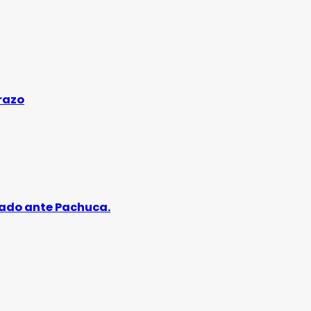
razo
ábado ante Pachuca.