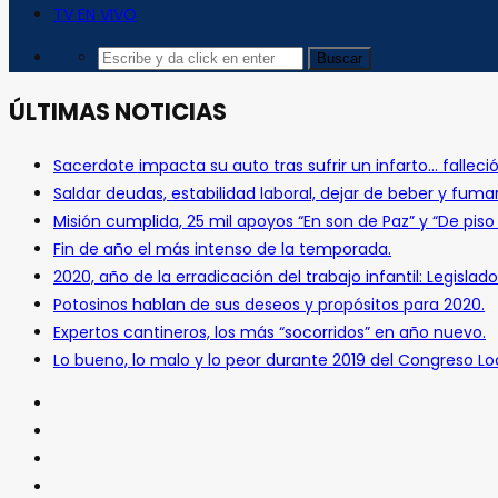
TV EN VIVO
ÚLTIMAS NOTICIAS
Sacerdote impacta su auto tras sufrir un infarto… falleció
Saldar deudas, estabilidad laboral, dejar de beber y fuma
Misión cumplida, 25 mil apoyos “En son de Paz” y “De pis
Fin de año el más intenso de la temporada.
2020, año de la erradicación del trabajo infantil: Legislado
Potosinos hablan de sus deseos y propósitos para 2020.
Expertos cantineros, los más “socorridos” en año nuevo.
Lo bueno, lo malo y lo peor durante 2019 del Congreso Loc