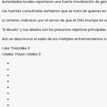
Autoridades locales reportaron una fuerte movilización de ge
Las fuentes consultadas señalaron que se trata de quienes 
Lo anterior, indicaron, por el temor de que el CNG irrumpa en s
“El Abuelo” y sus aliados son los presuntos objetivos principal
Aún se desconoce el saldo de los múltiples enfrentamientos a 
I Like This
Unlike
0
I Dislike This
Un-Dislike
0